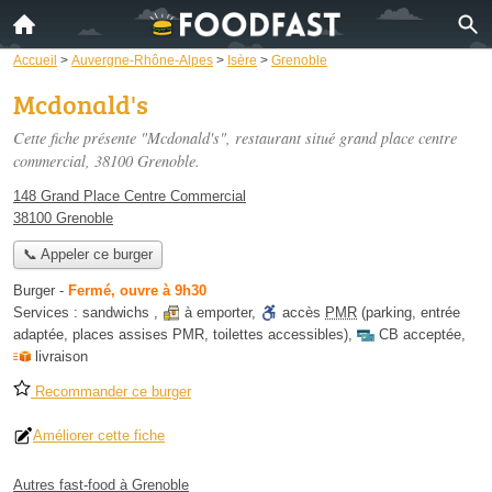
Accueil
>
Auvergne-Rhône-Alpes
>
Isère
>
Grenoble
Mcdonald's
Cette fiche présente "Mcdonald's", restaurant situé
grand place centre
commercial
, 38100 Grenoble.
148 Grand Place Centre Commercial
38100 Grenoble
📞 Appeler ce burger
Burger
-
Fermé, ouvre à 9h30
Services :
sandwichs
,
à emporter
,
accès
PMR
(parking, entrée
adaptée, places assises PMR, toilettes accessibles)
,
CB acceptée
,
livraison
Recommander ce burger
Améliorer cette fiche
Autres fast-food à Grenoble