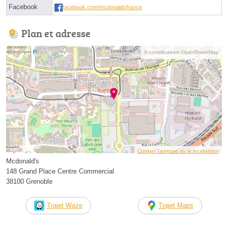
Facebook
facebook.com/mcdonaldsfrance
Plan et adresse
© contributeurs OpenStreetMap
Corriger l’adresse ou la localisation
Mcdonald's
148 Grand Place Centre Commercial
38100 Grenoble
Trajet Waze
Trajet Maps