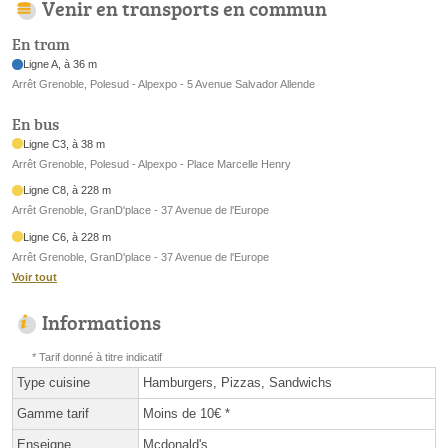
Venir en transports en commun
En tram
Ligne A, à 36 m
Arrêt Grenoble, Polesud - Alpexpo - 5 Avenue Salvador Allende
En bus
Ligne C3, à 38 m
Arrêt Grenoble, Polesud - Alpexpo - Place Marcelle Henry
Ligne C8, à 228 m
Arrêt Grenoble, GranD'place - 37 Avenue de l'Europe
Ligne C6, à 228 m
Arrêt Grenoble, GranD'place - 37 Avenue de l'Europe
Voir tout
Informations
* Tarif donné à titre indicatif
Type cuisine
Hamburgers, Pizzas, Sandwichs
Gamme tarif
Moins de 10€ *
Enseigne
Mcdonald's