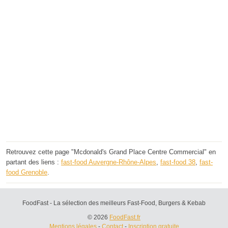
Retrouvez cette page "Mcdonald's Grand Place Centre Commercial" en
partant des liens :
fast-food Auvergne-Rhône-Alpes
,
fast-food 38
,
fast-
food Grenoble
.
FoodFast - La sélection des meilleurs Fast-Food, Burgers & Kebab
© 2026
FoodFast.fr
Mentions légales
-
Contact
-
Inscription gratuite