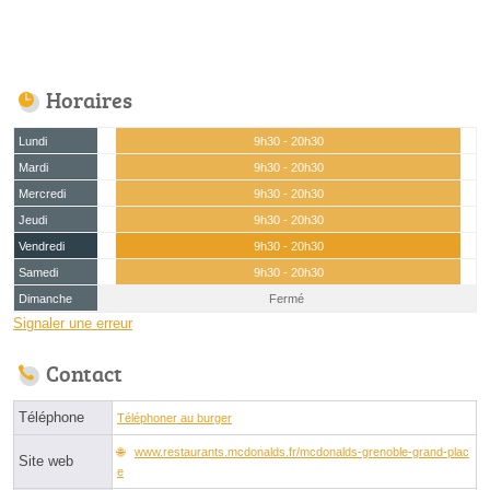
Horaires
Lundi
9h30 - 20h30
Mardi
9h30 - 20h30
Mercredi
9h30 - 20h30
Jeudi
9h30 - 20h30
Vendredi
9h30 - 20h30
Samedi
9h30 - 20h30
Dimanche
Fermé
Signaler une erreur
Contact
Téléphone
Téléphoner au burger
www.restaurants.mcdonalds.fr/mcdonalds-grenoble-grand-plac
Site web
e