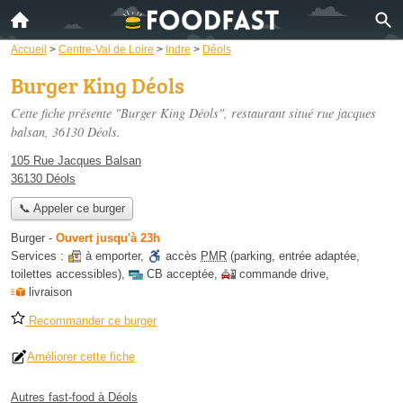
Accueil
>
Centre-Val de Loire
>
Indre
>
Déols
Burger King Déols
Cette fiche présente "Burger King Déols", restaurant situé
rue jacques
balsan
, 36130 Déols.
105 Rue Jacques Balsan
36130 Déols
📞 Appeler ce burger
Burger
-
Ouvert jusqu'à 23h
Services :
à emporter
,
accès
PMR
(parking, entrée adaptée,
toilettes accessibles)
,
CB acceptée
,
commande drive
,
livraison
Recommander ce burger
Améliorer cette fiche
Autres fast-food à Déols