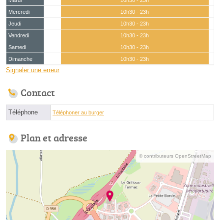
Mardi
10h30 - 23h
Mercredi
10h30 - 23h
Jeudi
10h30 - 23h
Vendredi
10h30 - 23h
Samedi
10h30 - 23h
Dimanche
10h30 - 23h
Signaler une erreur
Contact
Téléphone
Téléphoner au burger
Plan et adresse
© contributeurs OpenStreetMap