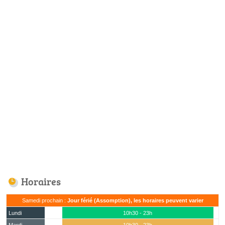
Horaires
Samedi prochain :
Jour férié (Assomption), les horaires peuvent varier
Lundi
10h30 - 23h