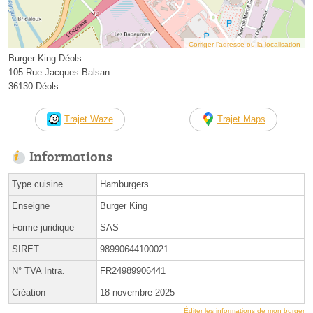
Corriger l’adresse ou la localisation
Burger King Déols
105 Rue Jacques Balsan
36130 Déols
Trajet Waze
Trajet Maps
Informations
Type cuisine
Hamburgers
Enseigne
Burger King
Forme juridique
SAS
SIRET
98990644100021
N° TVA Intra.
FR24989906441
Création
18 novembre 2025
Éditer les informations de mon burger