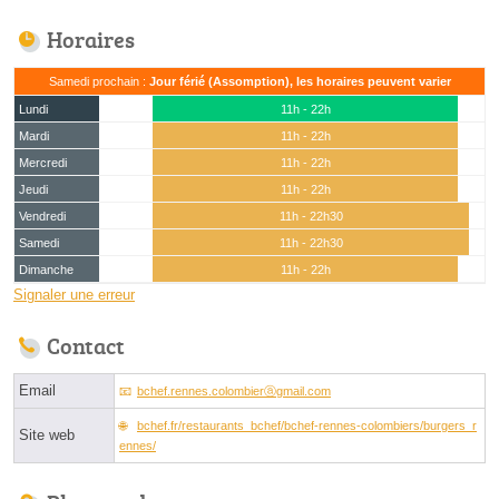
Horaires
Samedi prochain :
Jour férié (Assomption), les horaires peuvent varier
Lundi
11h - 22h
Mardi
11h - 22h
Mercredi
11h - 22h
Jeudi
11h - 22h
Vendredi
11h - 22h30
Samedi
11h - 22h30
Dimanche
11h - 22h
Signaler une erreur
Contact
Email
bchef.rennes.colombierⓐgmail.com
bchef.fr/restaurants_bchef/bchef-rennes-colombiers/burgers_r
Site web
ennes/