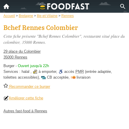
Accueil
>
Bretagne
>
Ille-et-Vilaine
>
Rennes
Bchef Rennes Colombier
Cette fiche présente "Bchef Rennes Colombier", restaurant situé
place du
colombier
, 35000 Rennes.
29 place du Colombier
35000 Rennes
Burger
-
Ouvert jusqu'à 22h
Services :
halal
,
à emporter
,
accès
PMR
(entrée adaptée,
toilettes accessibles)
,
CB acceptée
,
livraison
Recommander ce burger
Améliorer cette fiche
Autres fast-food à Rennes