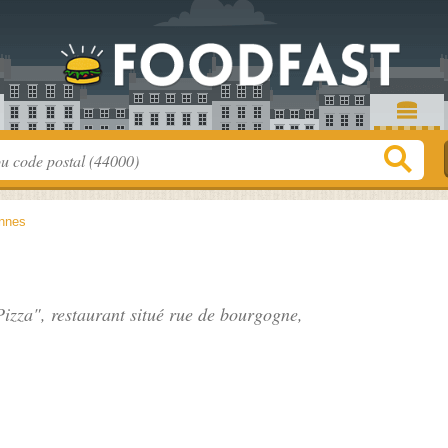
nnes
izza", restaurant situé
rue de bourgogne
,