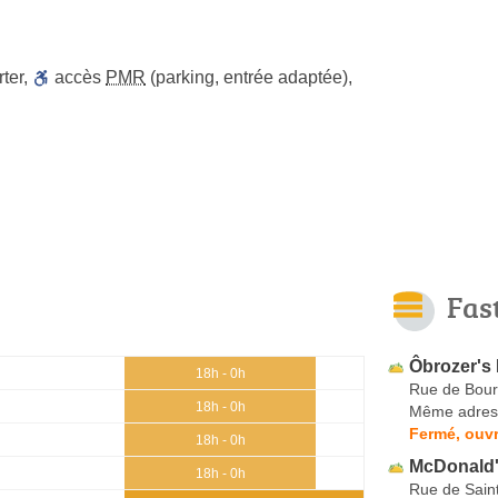
ter
,
accès
PMR
(parking, entrée adaptée)
,
Fas
Ôbrozer's
18h - 0h
Rue de Bou
18h - 0h
Même adres
Fermé, ouvr
18h - 0h
McDonald
18h - 0h
Rue de Sain