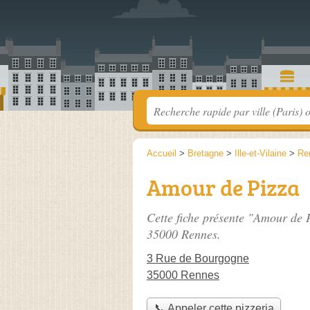
Accueil
>
Bretagne
>
Ille-et-Vilaine
>
Re
Amour de Pizza
Cette fiche présente "Amour de P
35000 Rennes.
3 Rue de Bourgogne
35000 Rennes
📞 Appeler cette pizzeria