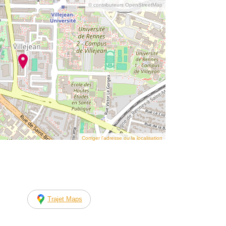
© contributeurs OpenStreetMap
Corriger l’adresse ou la localisation
Trajet Maps