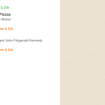
'à 23h
Pizzas
t-Brieuc
re à 11h
dent John Fitzgerald Kennedy
re à 11h