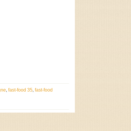
gne
,
fast-food 35
,
fast-food