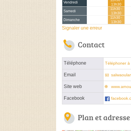
Vendredi
13h30
11h30 -
Samedi
13h30
11h30 -
Dimanche
13h30
Signaler une erreur
Contact
Téléphone
Téléphoner à 
Email
salwaoul
Site web
www.amour
Facebook
facebook.
Plan et adresse