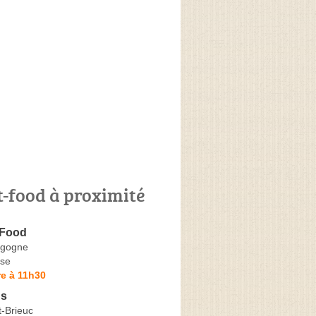
t-food à proximité
 Food
rgogne
se
e à 11h30
's
t-Brieuc