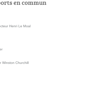
ports en commun
Recteur Henri Le Moal
er
ir Winston Churchill