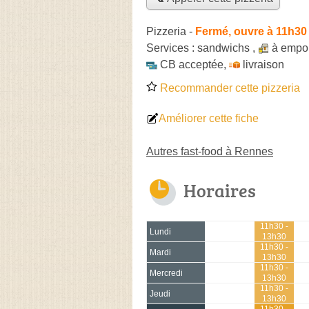
Pizzeria
-
Fermé, ouvre à 11h30
Services :
sandwichs
,
à empor
CB acceptée
,
livraison
Recommander cette pizzeria
Améliorer cette fiche
Autres fast-food à Rennes
Horaires
11h30 -
Lundi
13h30
11h30 -
Mardi
13h30
11h30 -
Mercredi
13h30
11h30 -
Jeudi
13h30
11h30 -