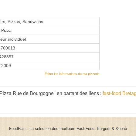
rs, Pizzas, Sandwichs
 Pizza
eur individuel
5700013
428857
r 2009
Éditer les informations de ma pizzeria
Pizza Rue de Bourgogne" en partant des liens :
fast-food Breta
FoodFast - La sélection des meilleurs Fast-Food, Burgers & Kebab