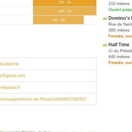
18h - 3h
210 mètres
Ouvert jusqu
18h - 3h
Domino's 
18h - 0h
Rue de Sain
300 mètres
Fermée, ouv
Half Time
Cr du Prési
445 mètres
Fermée, ouv
la pizzeria
amⓐgmail.com
depizza.fr
com/pages/Amour-de-Pizza/154339057920927