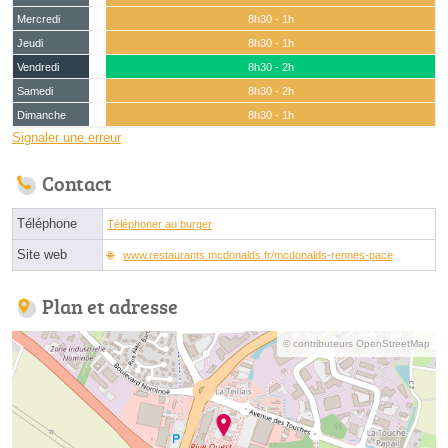
Mercredi
8h30 - 1h
Jeudi
8h30 - 1h
Vendredi
8h30 - 2h
Samedi
8h30 - 2h
Dimanche
8h30 - 1h
Signaler une erreur
Contact
Téléphone
Téléphoner au burger
Site web
www.restaurants.mcdonalds.fr/mcdonalds-rennes-pace
Plan et adresse
© contributeurs OpenStreetMap