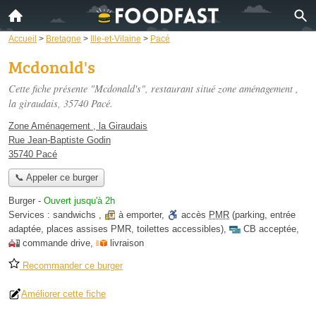
Accueil
>
Bretagne
>
Ille-et-Vilaine
>
Pacé
Mcdonald's
Cette fiche présente "Mcdonald's", restaurant situé
zone aménagement ,
la giraudais
, 35740 Pacé.
Zone Aménagement , la Giraudais
Rue Jean-Baptiste Godin
35740 Pacé
📞 Appeler ce burger
Burger
-
Ouvert jusqu'à 2h
Services :
sandwichs
,
à emporter
,
accès
PMR
(parking, entrée
adaptée, places assises PMR, toilettes accessibles)
,
CB acceptée
,
commande drive
,
livraison
Recommander ce burger
Améliorer cette fiche