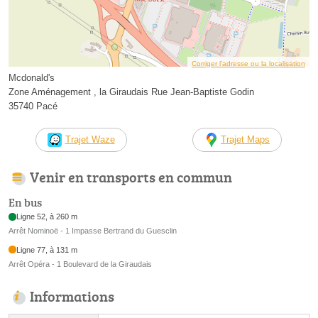
Corriger l’adresse ou la localisation
Mcdonald's
Zone Aménagement , la Giraudais Rue Jean-Baptiste Godin
35740 Pacé
Trajet Waze
Trajet Maps
Venir en transports en commun
En bus
Ligne 52, à 260 m
Arrêt Nominoë - 1 Impasse Bertrand du Guesclin
Ligne 77, à 131 m
Arrêt Opéra - 1 Boulevard de la Giraudais
Informations