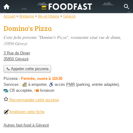
Accueil
>
Bretagne
>
Ille-et-Vilaine
>
Gévezé
Domino's Pizza
Cette fiche présente "Domino's Pizza", restaurant situé
rue de dinan
,
35850 Gévezé.
3 Rue de Dinan
35850 Gévezé
📞 Appeler cette pizzeria
Pizzeria
-
Fermée, ouvre à 11h30
Services :
à emporter
,
accès
PMR
(parking, entrée adaptée)
,
CB acceptée
,
livraison
Recommander cette pizzeria
Améliorer cette fiche
Autres fast-food à Gévezé