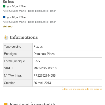
En bus
Ligne 52, à 133 m
Arrêt Gévezé Mairie - Rond-point Leslie Fisher
Ligne 68, à 133 m
Arrêt Gévezé Mairie - Rond-point Leslie Fisher
Voir tout
Informations
Type cuisine
Pizzas
Enseigne
Domino's Pizza
Forme juridique
SAS
SIRET
79274495500016
N° TVA Intra.
FR32792744955
Création
26 avril 2013
Éditer les informations de ma pizzeria
Fast-food à proximité