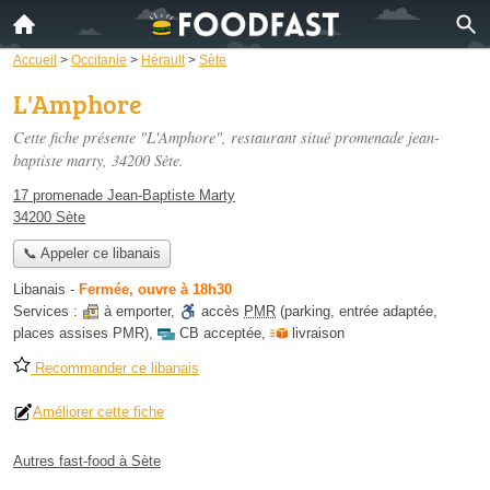
Accueil
>
Occitanie
>
Hérault
>
Sète
L'Amphore
Cette fiche présente "L'Amphore", restaurant situé
promenade jean-
baptiste marty
, 34200 Sète.
17 promenade Jean-Baptiste Marty
34200 Sète
📞 Appeler ce libanais
Libanais
-
Fermée, ouvre à 18h30
Services :
à emporter
,
accès
PMR
(parking, entrée adaptée,
places assises PMR)
,
CB acceptée
,
livraison
Recommander ce libanais
Améliorer cette fiche
Autres fast-food à Sète