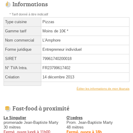
Informations
* Tarif donné à titre indicatif
Type cuisine
Pizzas
Gamme tarif
Moins de 10€ *
Nom commercial
L'Amphore
Forme juridique
Entrepreneur individuel
SIRET
79961740200018
N° TVA Intra.
FR23799617402
Création
14 décembre 2013
Éditer les informations de mon libanais
Fast-food à proximité
Le Singulier
O'cedres
promenade Jean-Baptiste Marty
Prom. Jean-Baptiste Marty
30 mètres
48 mètres
Fermé, ouvre lundi à 11h00
Fermé, ouvre à 18h