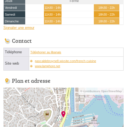
Jeudi
Fermé
Vendredi
11h30 - 14h
18h30 - 22h
Samedi
11h30 - 14h
18h30 - 22h
Dimanche
11h30 - 14h
18h30 - 22h
Signaler une erreur
Contact
Téléphone
Téléphoner au libanais
pascaldebruyne8.wixsite.com/french-cuisine
Site web
www.lamphore.net
Plan et adresse
© contributeurs OpenStreetMap