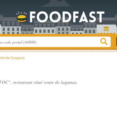
ndré-de-Sangonis
d'OC", restaurant situé
route de lagamas
,