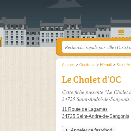
Accueil
>
Occitanie
>
Hérault
>
Saint-A
Le Chalet d'OC
Cette fiche présente "Le Chalet 
34725 Saint-André-de-Sangonis.
11 Route de Lagamas
34725 Saint-André-de-Sangonis
📞 Appeler ce fast-food