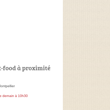
t-food à proximité
ontpellier
e demain à 10h30