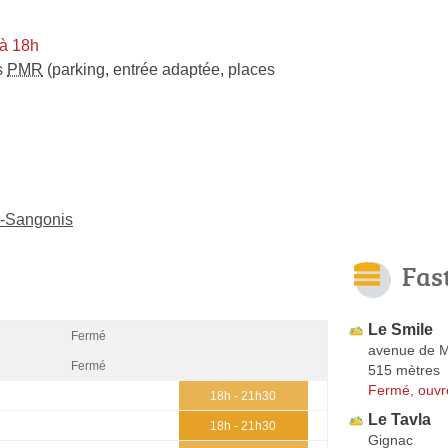
à 18h
s
PMR
(parking, entrée adaptée, places
e-Sangonis
Fas
Le Smile
Fermé
avenue de M
Fermé
515 mètres
Fermé, ouvr
18h - 21h30
Le Tavla
18h - 21h30
Gignac