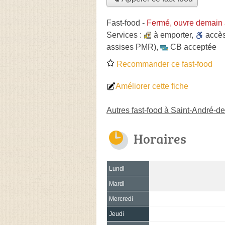
Fast-food
-
Fermé, ouvre demain 
Services :
à emporter
,
accè
assises PMR)
,
CB acceptée
Recommander ce fast-food
Améliorer cette fiche
Autres fast-food à Saint-André-d
Horaires
Lundi
Mardi
Mercredi
Jeudi