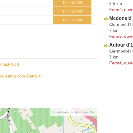
18h - 21h30
3.5 km
Fermé, ouvr
18h - 21h30
Mcdonald'
18h - 21h30
Clermont-l'H
7 km
Fermé, ouvr
Autour d'1
Clermont-l'H
7 km
Fermé, ouvr
 fast-food
doc.eatbu.com/?lang=fr
© contributeurs OpenStreetMap