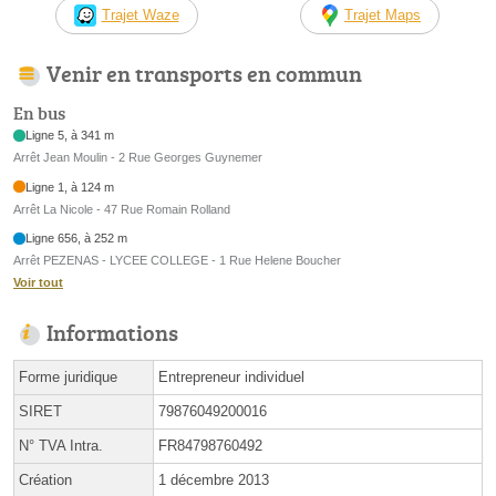
Trajet Waze
Trajet Maps
Venir en transports en commun
En bus
Ligne 5, à 341 m
Arrêt Jean Moulin - 2 Rue Georges Guynemer
Ligne 1, à 124 m
Arrêt La Nicole - 47 Rue Romain Rolland
Ligne 656, à 252 m
Arrêt PEZENAS - LYCEE COLLEGE - 1 Rue Helene Boucher
Voir tout
Informations
Forme juridique
Entrepreneur individuel
SIRET
79876049200016
N° TVA Intra.
FR84798760492
Création
1 décembre 2013