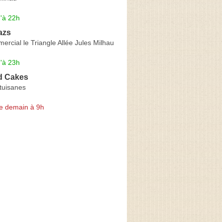
'à 22h
azs
rcial le Triangle Allée Jules Milhau
'à 23h
d Cakes
tuisanes
e demain à 9h