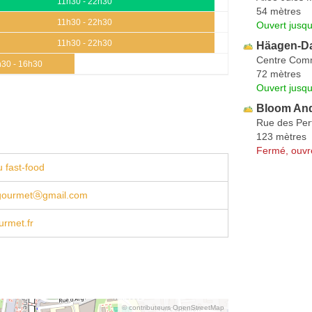
11h30 - 22h30
54 mètres
11h30 - 22h30
Ouvert jusqu
11h30 - 22h30
Häagen-D
Centre Comme
30 - 16h30
72 mètres
Ouvert jusqu
Bloom An
Rue des Per
123 mètres
Fermé, ouvr
 fast-food
b.gourmetⓐgmail.com
urmet.fr
© contributeurs OpenStreetMap