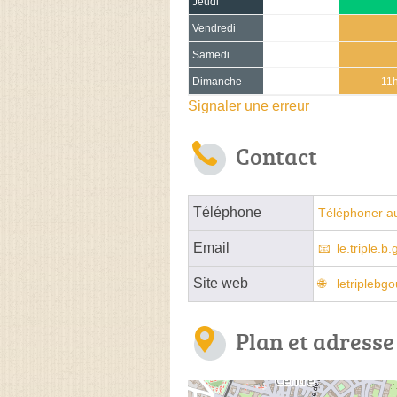
Jeudi
Vendredi
Samedi
Dimanche
11h
Signaler une erreur
Contact
Téléphone
Téléphoner au
Email
le.triple.
Site web
letriplebgo
Plan et adresse