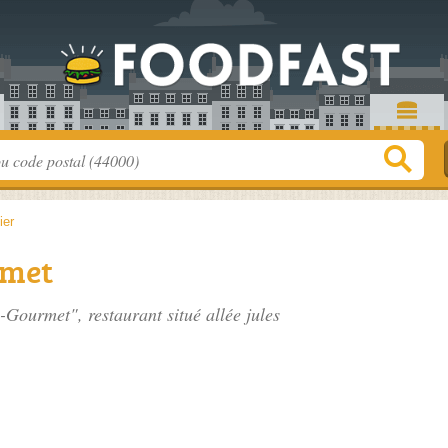
ier
rmet
B-Gourmet", restaurant situé
allée jules