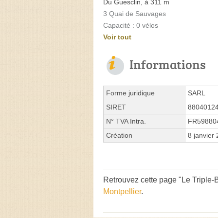
Du Guesclin, à 311 m
3 Quai de Sauvages
Capacité : 0 vélos
Voir tout
Informations
Forme juridique
SARL
SIRET
8804012
N° TVA Intra.
FR59880
Création
8 janvier
Retrouvez cette page "Le Triple-B
Montpellier
.