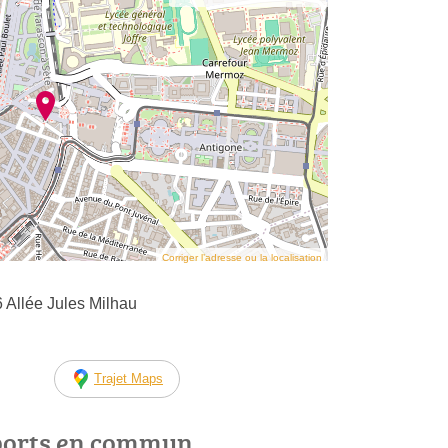
Corriger l’adresse ou la localisation
 Allée Jules Milhau
Trajet Maps
ports en commun