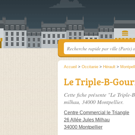
Accueil
>
Occitanie
>
Hérault
>
Montpell
Le Triple-B-Gou
Cette fiche présente "Le Triple-
milhau
, 34000 Montpellier.
Centre Commercial le Triangle
26 Allée Jules Milhau
34000 Montpellier