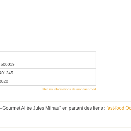
4500019
401245
 2020
Éditer les informations de mon fast-food
-Gourmet Allée Jules Milhau" en partant des liens :
fast-food Oc