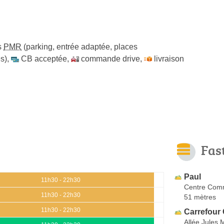
s
PMR
(parking, entrée adaptée, places
s)
,
CB acceptée
,
commande drive
,
livraison
Fas
Paul
11h30 - 22h30
Centre Comm
11h30 - 22h30
51 mètres
11h30 - 22h30
Carrefour 
Allée Jules 