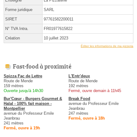
Enseigne
La Pizzaterie
Forme juridique
SARL
SIRET
97761582200011
N° TVA Intra.
FR01977615822
Création
10 juillet 2023
Éditer les informations de ma pizzeria
Fast-food à proximité
Spizza Fac de Lettre
L'Entr'deux
Route de Mende
Route de Mende
159 mètres
192 mètres
Ouverte jusqu'à 14h30
Fermé, ouvre demain à 11h45
Bur'Cœur - Burgers Gourmet &
Break Food
Halal - 100% fait maison -
avenue du Professeur Emile
Montpellier
Jeanbrau
avenue du Professeur Emile
247 mètres
Jeanbrau
Fermé, ouvre à 18h
241 mètres
Fermé, ouvre à 19h