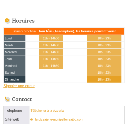
Horaires
Samedi prochain :
Jour férié (Assomption), les horaires peuvent varier
Lundi
11h - 14h30
18h - 23h
Mardi
11h - 14h30
18h - 23h
Mercredi
11h - 14h30
18h - 23h
Jeudi
11h - 14h30
18h - 23h
Vendredi
11h - 14h30
18h - 23h
Samedi
18h - 23h
Dimanche
18h - 23h
Signaler une erreur
Contact
Téléphone
Téléphoner à la pizzeria
Site web
la-pizzaterie-montpellier.eatbu.com