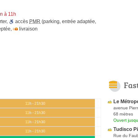
n à 11h
ter
,
accès
PMR
(parking, entrée adaptée,
eptée
,
livraison
Fas
Le Métropo
11h - 21h30
avenue Pier
11h - 21h30
68 mètres
Ouvert jusqu
11h - 21h30
Tudisco P
11h - 21h30
Rue du Faub