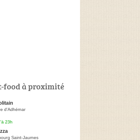
t-food à proximité
litain
re d'Adhémar
'à 23h
izza
ourg Saint-Jaumes