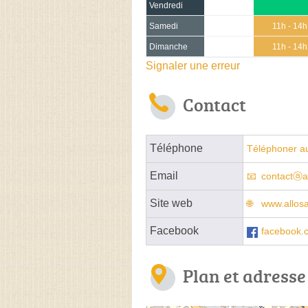
Vendredi
Samedi
11h - 14
Dimanche
11h - 14
Signaler une erreur
Contact
Téléphone
Téléphoner au
Email
contactⓐa
Site web
www.allos
Facebook
facebook.
Plan et adresse