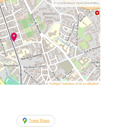
© contributeurs OpenStreetMap
Corriger l’adresse ou la localisation
Trajet Maps