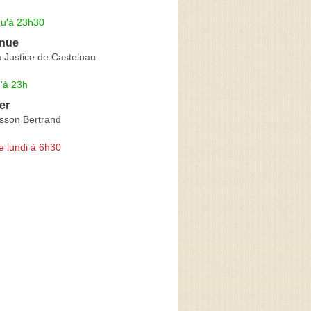
qu'à 23h30
enue
 Justice de Castelnau
'à 23h
er
sson Bertrand
e lundi à 6h30