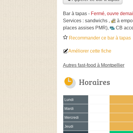
Bar à tapas
-
Fermé, ouvre demai
Services :
sandwichs
,
à empor
places assises PMR)
,
CB acc
Recommander ce bar à tapas
Améliorer cette fiche
Autres fast-food à Montpellier
Horaires
Lundi
Mardi
Mercredi
Jeudi