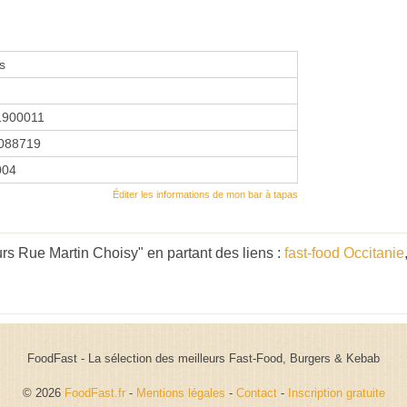
s
1900011
088719
004
Éditer les informations de mon bar à tapas
rs Rue Martin Choisy" en partant des liens :
fast-food Occitanie
FoodFast - La sélection des meilleurs Fast-Food, Burgers & Kebab
© 2026
FoodFast.fr
-
Mentions légales
-
Contact
-
Inscription gratuite