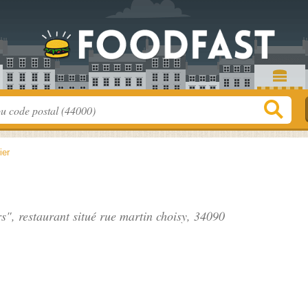
ier
rs", restaurant situé
rue martin choisy
, 34090