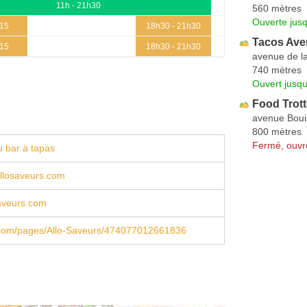
11h - 21h30
560 mètres
Ouverte jus
h15
18h30 - 21h30
Tacos Av
h15
18h30 - 21h30
avenue de la
740 mètres
Ouvert jusqu
Food Trott
avenue Boui
800 mètres
Fermé, ouvr
 bar à tapas
llosaveurs.com
aveurs.com
com/pages/Allo-Saveurs/474077012661836