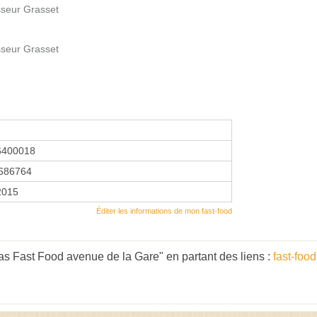
sseur Grasset
sseur Grasset
6400018
686764
 2015
Éditer les informations de mon fast-food
as Fast Food avenue de la Gare" en partant des liens :
fast-foo