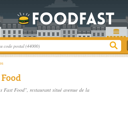
es
t Food
as Fast Food", restaurant situé
avenue de la