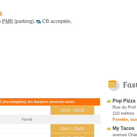
5
s
PMR
(parking)
,
CB acceptée
,
Fas
Pop Pizza
ié (Assomption), les horaires peuvent varier
Rue du Prof
18h15 - 22h30
110 mètres
Fermée, ouv
Fermé
My Tacos
18h15 - 22h30
avenue Char