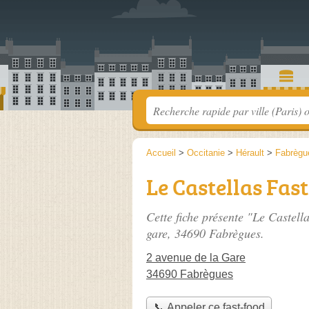
Accueil
>
Occitanie
>
Hérault
>
Fabrègu
Le Castellas Fas
Cette fiche présente "Le Castell
gare
, 34690 Fabrègues.
2 avenue de la Gare
34690 Fabrègues
📞 Appeler ce fast-food