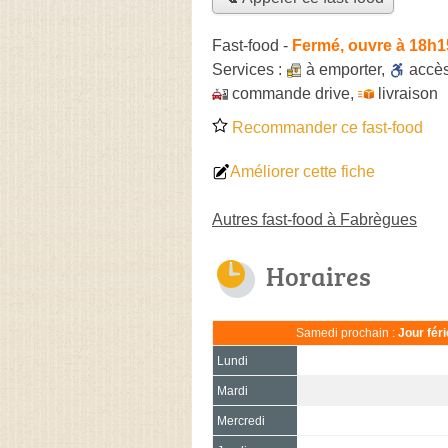
Fast-food
-
Fermé, ouvre à 18h1
Services :
à emporter
,
accè
commande drive
,
livraison
Recommander ce fast-food
Améliorer cette fiche
Autres fast-food à Fabrègues
Horaires
Samedi prochain :
Jour fér
Lundi
Mardi
Mercredi