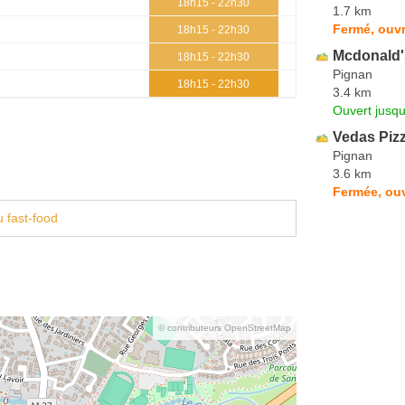
18h15 - 22h30
1.7 km
Fermé, ouvr
18h15 - 22h30
Mcdonald'
18h15 - 22h30
Pignan
18h15 - 22h30
3.4 km
Ouvert jusq
Vedas Piz
Pignan
3.6 km
Fermée, ouv
 fast-food
© contributeurs OpenStreetMap