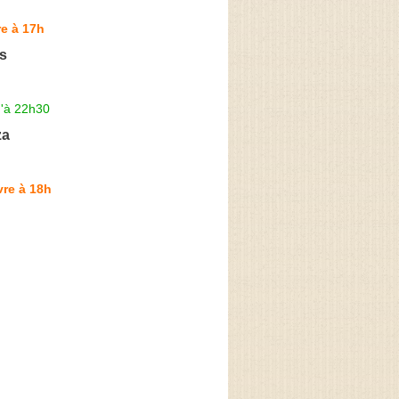
e à 17h
s
u'à 22h30
za
re à 18h