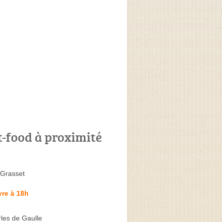
t-food à proximité
 Grasset
re à 18h
les de Gaulle