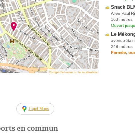
Snack BLM
Allée Paul R
163 mètres
Ouvert jusqu
Le Mékon
avenue Sain
249 mètres
Fermée, ouv
Corriger l’adresse ou la localisation
Trajet Maps
ports en commun