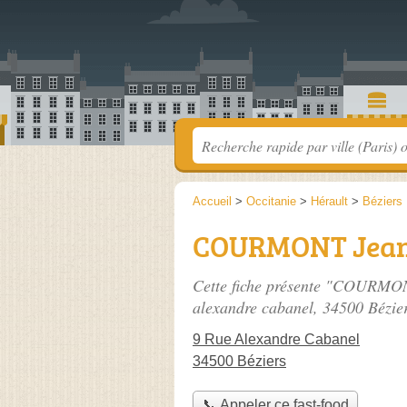
Accueil
>
Occitanie
>
Hérault
>
Béziers
COURMONT Jean
Cette fiche présente "COURMON
alexandre cabanel
, 34500 Bézie
9 Rue Alexandre Cabanel
34500 Béziers
📞 Appeler ce fast-food