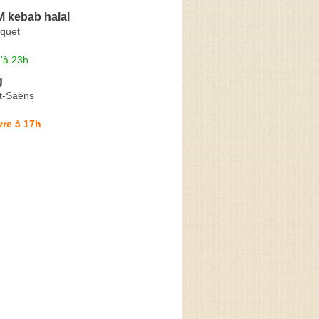
 kebab halal
iquet
'à 23h
g
t-Saëns
re à 17h