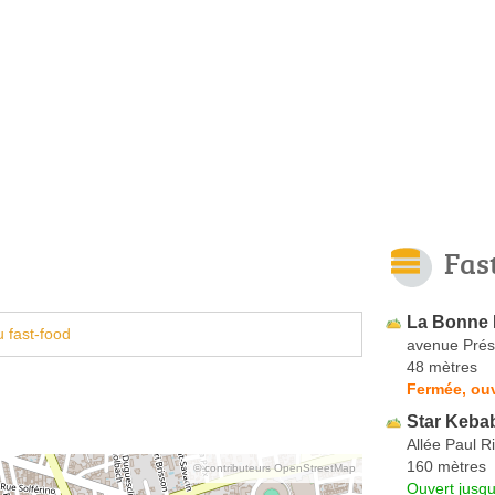
Fas
La Bonne 
 fast-food
avenue Prés
48 mètres
Fermée, ouv
Star Keba
Allée Paul R
160 mètres
© contributeurs OpenStreetMap
Ouvert jusq