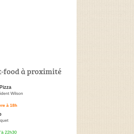
t-food à proximité
Pizza
ident Wilson
re à 18h
b
iquet
u'à 22h30