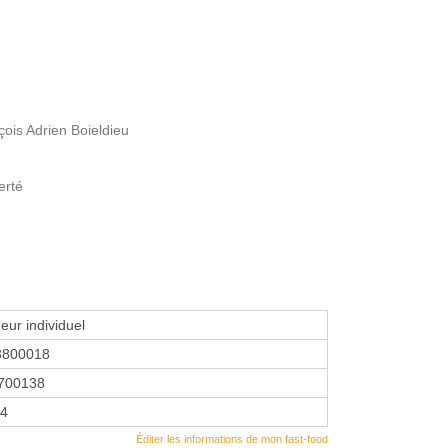
çois Adrien Boieldieu
erté
eur individuel
3800018
700138
14
Éditer les informations de mon fast-food