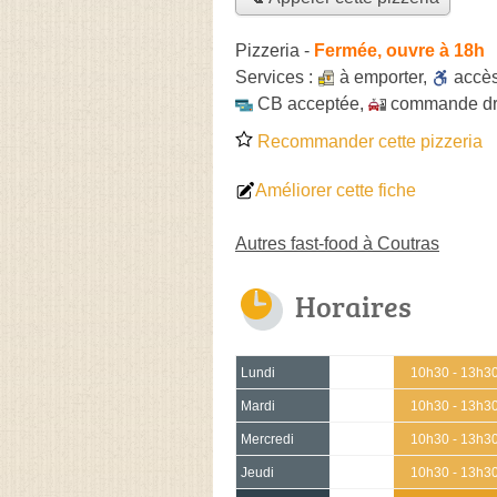
Pizzeria
-
Fermée, ouvre à 18h
Services :
à emporter
,
accè
CB acceptée
,
commande dr
Recommander cette pizzeria
Améliorer cette fiche
Autres fast-food à Coutras
Horaires
Lundi
10h30 - 13h3
Mardi
10h30 - 13h3
Mercredi
10h30 - 13h3
Jeudi
10h30 - 13h3