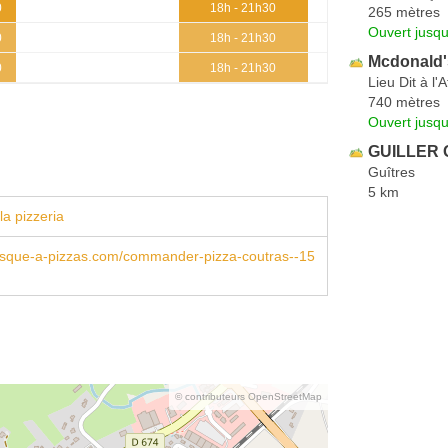
0
18h - 21h30
265 mètres
Ouvert jusqu
0
18h - 21h30
Mcdonald'
0
18h - 21h30
Lieu Dit à l'A
740 mètres
Ouvert jusq
GUILLER G
Guîtres
5 km
la pizzeria
osque-a-pizzas.com/commander-pizza-coutras--15
© contributeurs OpenStreetMap