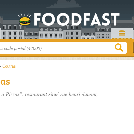
>
Coutras
zas
 à Pizzas", restaurant situé
rue henri dunant
,