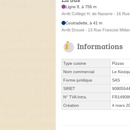
Ligne 8, à 756 m
Arrêt Collège H. de Navarre - 16 Ru
Coutradette, à 41 m
Arrêt Drouet - 13 Rue Francois Mitte
Informations
Type cuisine
Pizzas
Nom commercial
Le Kiosqu
Forme juridique
SAS
SIRET
9080554
N° TVA Intra.
FR14908
Création
4 mars 2