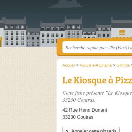
Accueil
>
Nouvelle-Aquitaine
>
Gironde
Le Kiosque à Piz
Cette fiche présente "Le Kiosque
33230 Coutras.
42 Rue Henri Dunant
33230 Coutras
📞 Appeler cette pizzeria