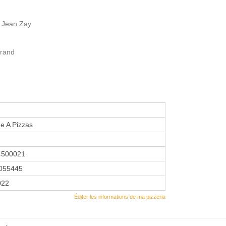
e Jean Zay
rrand
e A Pizzas
4500021
055445
022
Éditer les informations de ma pizzeria