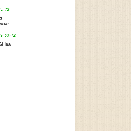
'à 23h
s
telier
u'à 23h30
illes