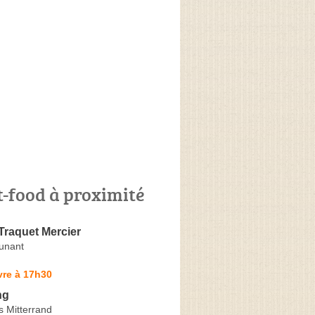
t-food à proximité
Traquet Mercier
unant
vre à 17h30
ng
s Mitterrand