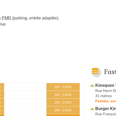
s
PMR
(parking, entrée adaptée)
,
ive
Fas
Kiosques 
0
18h - 21h30
Rue Henri D
0
18h - 21h30
31 mètres
Fermée, ou
0
18h - 21h30
Burger Ki
0
18h - 21h30
Rue Françoi