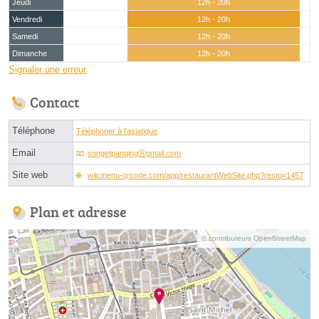
Jeudi
12h - 20h
Vendredi
12h - 20h
Samedi
12h - 20h
Dimanche
12h - 20h
Signaler une erreur
Contact
Téléphone
Téléphoner à l'asiatique
Email
songetpanqingⓐgmail.com
Site web
wiicmenu-qrcode.com/app/restaurantWebSite.php?resto=1457
Plan et adresse
© contributeurs OpenStreetMap