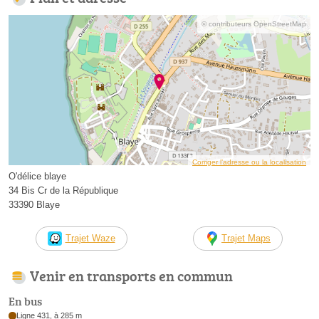
© contributeurs OpenStreetMap
Corriger l’adresse ou la localisation
O'délice blaye
34 Bis Cr de la République
33390 Blaye
Trajet Waze
Trajet Maps
Venir en transports en commun
En bus
Ligne 431, à 285 m