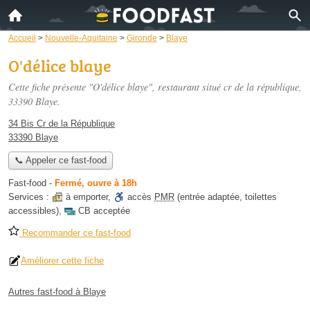
Accueil
>
Nouvelle-Aquitaine
>
Gironde
>
Blaye
O'délice blaye
Cette fiche présente "O'délice blaye", restaurant situé
cr de la république
,
33390 Blaye.
34 Bis Cr de la République
33390 Blaye
📞 Appeler ce fast-food
Fast-food
-
Fermé, ouvre à 18h
Services :
à emporter
,
accès
PMR
(entrée adaptée, toilettes
accessibles)
,
CB acceptée
Recommander ce fast-food
Améliorer cette fiche
Autres fast-food à Blaye