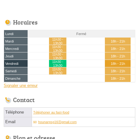
Horaires
Lundi
Fermé
11h30 -
Mardi
18h - 21h
13h30
11h30 -
Mercredi
18h - 21h
13h30
11h30 -
Jeudi
18h - 21h
13h30
11h30 -
Vendredi
18h - 21h
13h30
11h30 -
Samedi
18h - 21h
13h30
Dimanche
18h - 21h
Signaler une erreur
Contact
Téléphone
Téléphoner au fast-food
Email
hounarpsg16ⓐgmail.com
Plan et adresse