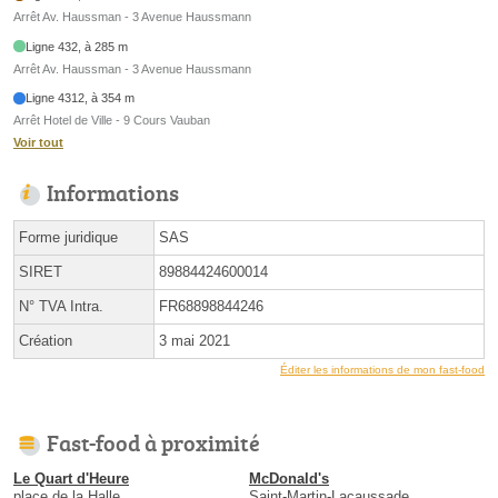
Arrêt Av. Haussman - 3 Avenue Haussmann
Ligne 432, à 285 m
Arrêt Av. Haussman - 3 Avenue Haussmann
Ligne 4312, à 354 m
Arrêt Hotel de Ville - 9 Cours Vauban
Voir tout
Informations
Forme juridique
SAS
SIRET
89884424600014
N° TVA Intra.
FR68898844246
Création
3 mai 2021
Éditer les informations de mon fast-food
Fast-food à proximité
Le Quart d'Heure
McDonald's
place de la Halle
Saint-Martin-Lacaussade