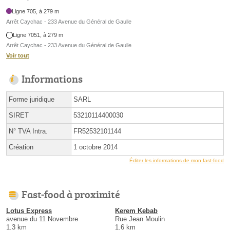
Ligne 705, à 279 m
Arrêt Caychac - 233 Avenue du Général de Gaulle
Ligne 7051, à 279 m
Arrêt Caychac - 233 Avenue du Général de Gaulle
Voir tout
Informations
Forme juridique
SARL
SIRET
53210114400030
N° TVA Intra.
FR52532101144
Création
1 octobre 2014
Éditer les informations de mon fast-food
Fast-food à proximité
Lotus Express
Kerem Kebab
avenue du 11 Novembre
Rue Jean Moulin
1.3 km
1.6 km