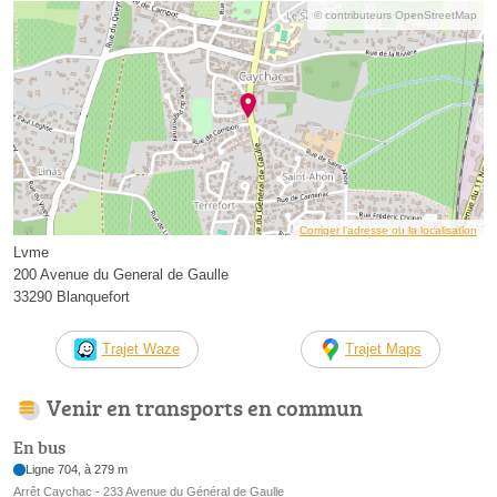
© contributeurs OpenStreetMap
Corriger l’adresse ou la localisation
Lvme
200 Avenue du General de Gaulle
33290 Blanquefort
Trajet Waze
Trajet Maps
Venir en transports en commun
En bus
Ligne 704, à 279 m
Arrêt Caychac - 233 Avenue du Général de Gaulle