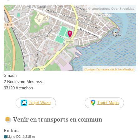
© contributeurs OpenStreetMap
Corriger l’adresse ou la localisation
Smash
2 Boulevard Mestrezat
33120 Arcachon
Trajet Waze
Trajet Maps
Venir en transports en commun
En bus
Ligne D2, à 218 m