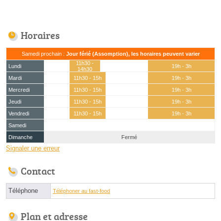
Horaires
Samedi prochain :
Jour férié (Assomption), les horaires peuvent varier
11h30 -
Lundi
19h - 3h
14h30
Mardi
11h30 - 15h
19h - 3h
Mercredi
11h30 - 15h
19h - 3h
Jeudi
11h30 - 15h
19h - 3h
Vendredi
11h30 - 15h
19h - 3h
Samedi
Dimanche
Fermé
Signaler une erreur
Contact
Téléphone
Téléphoner au fast-food
Plan et adresse