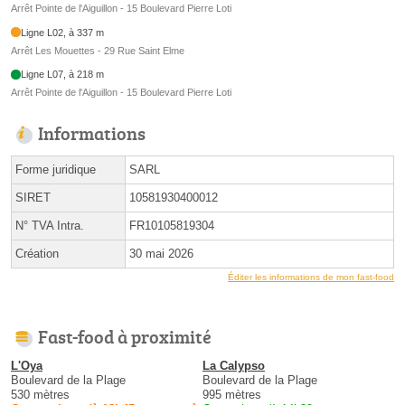
Arrêt Pointe de l'Aiguillon - 15 Boulevard Pierre Loti
Ligne L02, à 337 m
Arrêt Les Mouettes - 29 Rue Saint Elme
Ligne L07, à 218 m
Arrêt Pointe de l'Aiguillon - 15 Boulevard Pierre Loti
Informations
Forme juridique
SARL
SIRET
10581930400012
N° TVA Intra.
FR10105819304
Création
30 mai 2026
Éditer les informations de mon fast-food
Fast-food à proximité
L'Oya
La Calypso
Boulevard de la Plage
Boulevard de la Plage
530 mètres
995 mètres