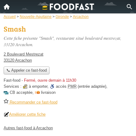
Accueil
>
Nouvelle-Aquitaine
>
Gironde
>
Arcachon
Smash
Cette fiche présente "Smash", restaurant situé
boulevard mestrezat
,
33120 Arcachon.
2 Boulevard Mestrezat
33120 Arcachon
📞 Appeler ce fast-food
Fast-food
-
Fermé, ouvre demain à 11h30
Services :
à emporter
,
accès
PMR
(entrée adaptée)
,
CB acceptée
,
livraison
Recommander ce fast-food
Améliorer cette fiche
Autres fast-food à Arcachon