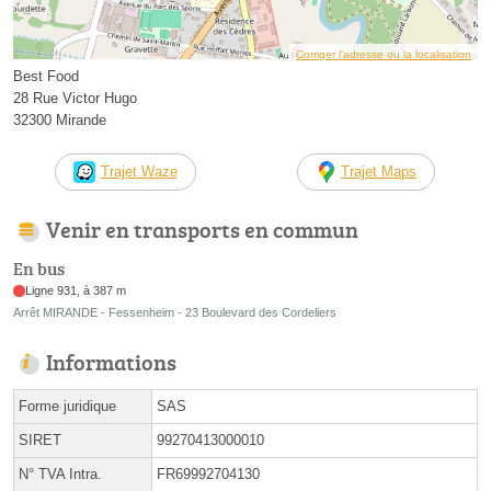
Corriger l’adresse ou la localisation
Best Food
28 Rue Victor Hugo
32300 Mirande
Trajet Waze
Trajet Maps
Venir en transports en commun
En bus
Ligne 931, à 387 m
Arrêt MIRANDE - Fessenheim - 23 Boulevard des Cordeliers
Informations
Forme juridique
SAS
SIRET
99270413000010
N° TVA Intra.
FR69992704130