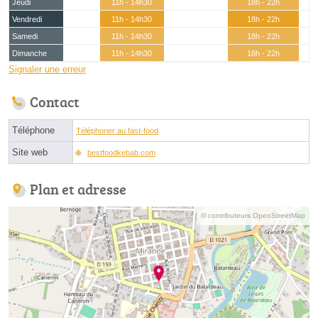
Jeudi
11h - 14h30
18h - 22h
Vendredi
11h - 14h30
18h - 22h
Samedi
11h - 14h30
18h - 22h
Dimanche
11h - 14h30
18h - 22h
Signaler une erreur
Contact
Téléphone
Téléphoner au fast-food
Site web
bestfoodkebab.com
Plan et adresse
© contributeurs OpenStreetMap