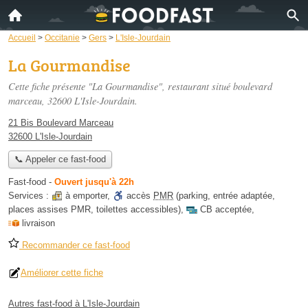
Accueil
>
Occitanie
>
Gers
>
L'Isle-Jourdain
La Gourmandise
Cette fiche présente "La Gourmandise", restaurant situé
boulevard
marceau
, 32600 L'Isle-Jourdain.
21 Bis Boulevard Marceau
32600 L'Isle-Jourdain
📞 Appeler ce fast-food
Fast-food
-
Ouvert jusqu'à 22h
Services :
à emporter
,
accès
PMR
(parking, entrée adaptée,
places assises PMR, toilettes accessibles)
,
CB acceptée
,
livraison
Recommander ce fast-food
Améliorer cette fiche
Autres fast-food à L'Isle-Jourdain