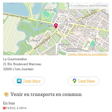
© contributeurs OpenStreetMap
Corriger l’adresse ou la localisation
La Gourmandise
21 Bis Boulevard Marceau
32600 L'Isle-Jourdain
Trajet Waze
Trajet Maps
Venir en transports en commun
En bus
TILEO2, à 159 m