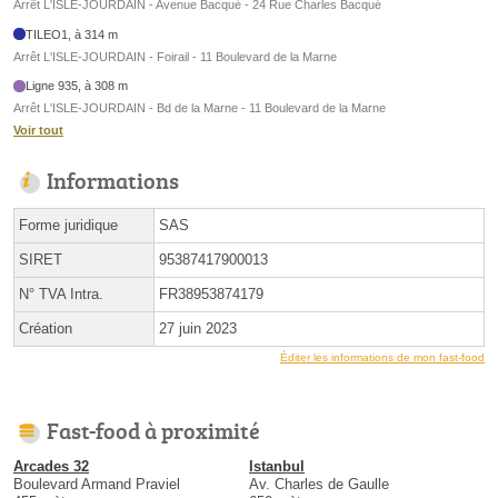
Arrêt L'ISLE-JOURDAIN - Avenue Bacqué - 24 Rue Charles Bacqué
TILEO1, à 314 m
Arrêt L'ISLE-JOURDAIN - Foirail - 11 Boulevard de la Marne
Ligne 935, à 308 m
Arrêt L'ISLE-JOURDAIN - Bd de la Marne - 11 Boulevard de la Marne
Voir tout
Informations
Forme juridique
SAS
SIRET
95387417900013
N° TVA Intra.
FR38953874179
Création
27 juin 2023
Éditer les informations de mon fast-food
Fast-food à proximité
Arcades 32
Istanbul
Boulevard Armand Praviel
Av. Charles de Gaulle