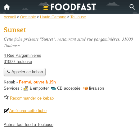
Accueil
>
Occitanie
>
Haute-Garonne
>
Toulouse
Sunset
Cette fiche présente "Sunset", restaurant situé
rue pargaminières
, 31000
Toulouse.
4 Rue Pargaminières
31000 Toulouse
📞 Appeler ce kebab
Kebab
-
Fermé, ouvre à 19h
Services :
à emporter
,
CB acceptée
,
livraison
Recommander ce kebab
Améliorer cette fiche
Autres fast-food à Toulouse