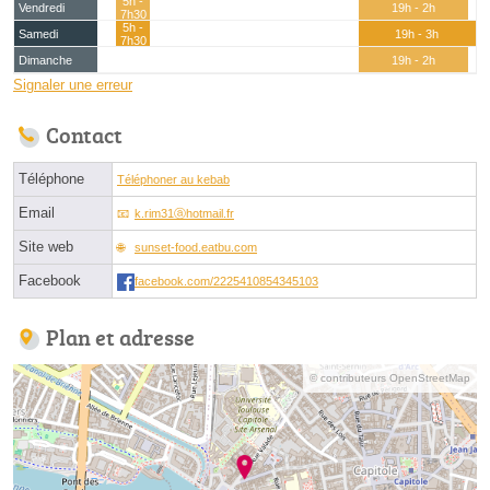
5h -
Vendredi
19h - 2h
7h30
5h -
Samedi
19h - 3h
7h30
Dimanche
19h - 2h
Signaler une erreur
Contact
Téléphone
Téléphoner au kebab
Email
k.rim31ⓐhotmail.fr
Site web
sunset-food.eatbu.com
Facebook
facebook.com/2225410854345103
Plan et adresse
© contributeurs OpenStreetMap