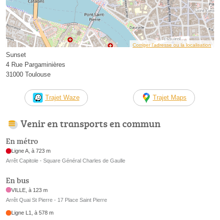
Corriger l’adresse ou la localisation
Sunset
4 Rue Pargaminières
31000 Toulouse
Trajet Waze
Trajet Maps
Venir en transports en commun
En métro
Ligne A, à 723 m
Arrêt Capitole - Square Général Charles de Gaulle
En bus
VILLE, à 123 m
Arrêt Quai St Pierre - 17 Place Saint Pierre
Ligne L1, à 578 m