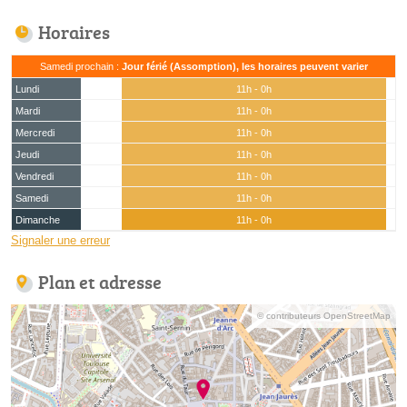
Horaires
Samedi prochain :
Jour férié (Assomption), les horaires peuvent varier
Lundi
11h - 0h
Mardi
11h - 0h
Mercredi
11h - 0h
Jeudi
11h - 0h
Vendredi
11h - 0h
Samedi
11h - 0h
Dimanche
11h - 0h
Signaler une erreur
Plan et adresse
© contributeurs OpenStreetMap