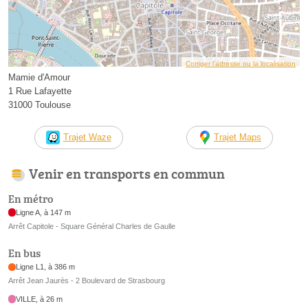
Corriger l’adresse ou la localisation
Mamie d'Amour
1 Rue Lafayette
31000 Toulouse
Trajet Waze
Trajet Maps
Venir en transports en commun
En métro
Ligne A, à 147 m
Arrêt Capitole - Square Général Charles de Gaulle
En bus
Ligne L1, à 386 m
Arrêt Jean Jaurès - 2 Boulevard de Strasbourg
VILLE, à 26 m