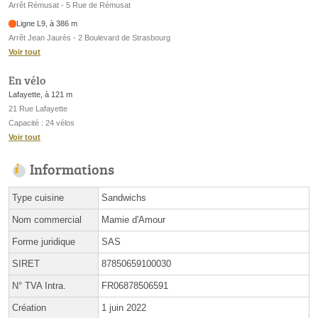
Arrêt Rémusat - 5 Rue de Rémusat
Ligne L9, à 386 m
Arrêt Jean Jaurès - 2 Boulevard de Strasbourg
Voir tout
En vélo
Lafayette, à 121 m
21 Rue Lafayette
Capacité : 24 vélos
Voir tout
Informations
Type cuisine
Sandwichs
Nom commercial
Mamie d'Amour
Forme juridique
SAS
SIRET
87850659100030
N° TVA Intra.
FR06878506591
Création
1 juin 2022