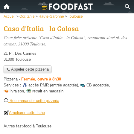
Accueil
>
Occitanie
>
Haute-Garonne
>
Toulouse
Casa d'Italia - la Golosa
Cette fiche présente "Casa d'Italia - la Golosa", restaurant situé
pl. des
carmes
, 31000 Toulouse.
21 Pl. Des Carmes
31000 Toulouse
📞 Appeler cette pizzeria
Pizzeria
-
Fermée, ouvre à 8h30
Services :
accès
PMR
(entrée adaptée)
,
CB acceptée
,
livraison
,
retrait en magasin
Recommander cette pizzeria
Améliorer cette fiche
Autres fast-food à Toulouse