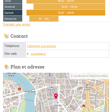
Jeudi
8h30 - 19h30
Vendredi
9h30 - 19h30
Samedi
8h30 - 19h30
Dimanche
9h - 13h
Signaler une erreur
Contact
Téléphone
Téléphoner à la pizzeria
Site web
casaditalia.fr
Plan et adresse
© contributeurs OpenStreetMap