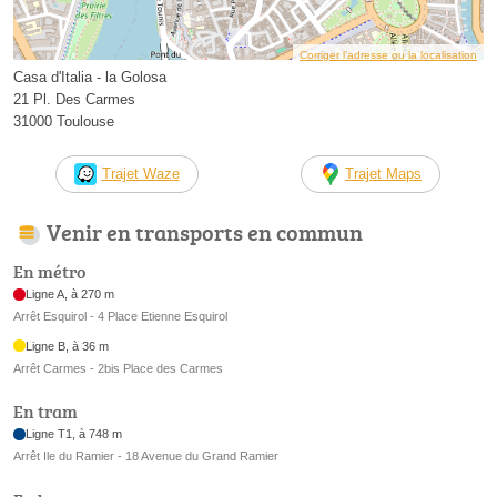
Corriger l’adresse ou la localisation
Casa d'Italia - la Golosa
21 Pl. Des Carmes
31000 Toulouse
Trajet Waze
Trajet Maps
Venir en transports en commun
En métro
Ligne A, à 270 m
Arrêt Esquirol - 4 Place Etienne Esquirol
Ligne B, à 36 m
Arrêt Carmes - 2bis Place des Carmes
En tram
Ligne T1, à 748 m
Arrêt Ile du Ramier - 18 Avenue du Grand Ramier