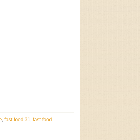
e
,
fast-food 31
,
fast-food