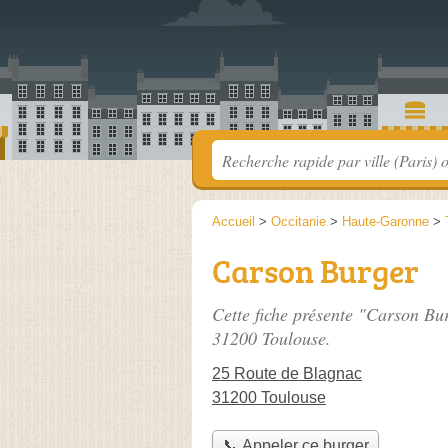
Accueil
>
Occitanie
>
Haute-Garonne
>
Carson Burger
Cette fiche présente "Carson Bur
31200 Toulouse.
25 Route de Blagnac
31200 Toulouse
📞 Appeler ce burger