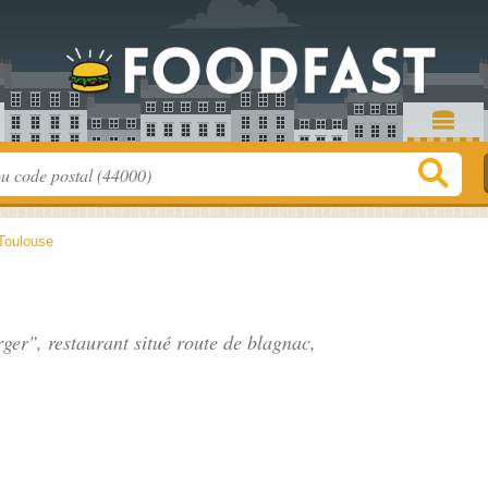
Toulouse
ger", restaurant situé
route de blagnac
,