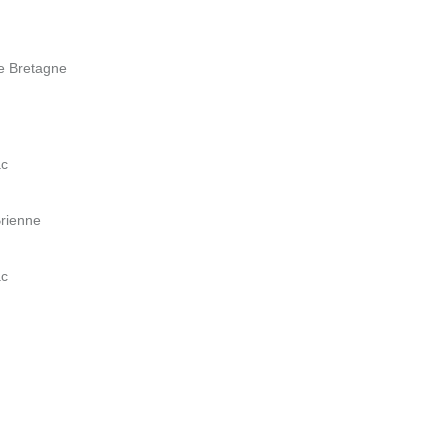
e Bretagne
ac
Brienne
ac