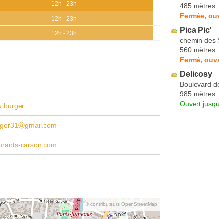
12h - 23h
485 mètres
Fermée, ou
12h - 23h
Pica Pic'
12h - 23h
chemin des 
560 mètres
Fermé, ouvr
Delicosy
Boulevard d
985 mètres
Ouvert jusqu
u burger
rger31ⓐgmail.com
urants-carson.com
© contributeurs OpenStreetMap