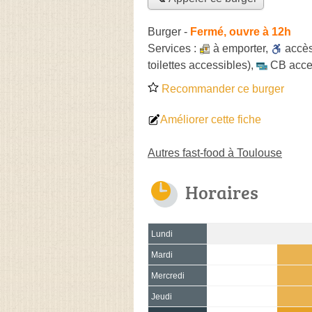
Burger
-
Fermé, ouvre à 12h
Services :
à emporter
,
accè
toilettes accessibles)
,
CB acce
Recommander ce burger
Améliorer cette fiche
Autres fast-food à Toulouse
Horaires
Lundi
Mardi
Mercredi
Jeudi