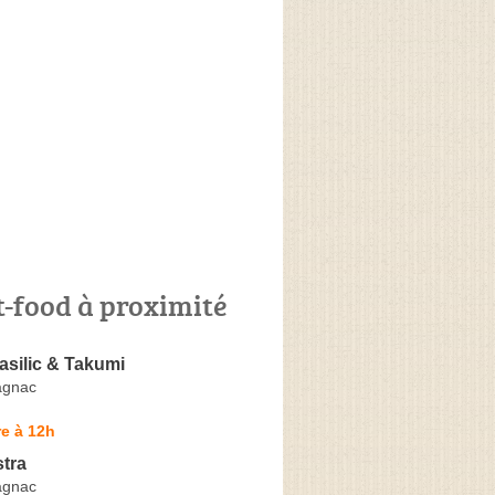
t-food à proximité
asilic & Takumi
agnac
e à 12h
tra
agnac