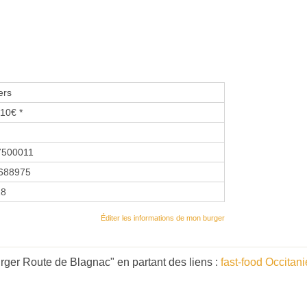
ers
10€ *
7500011
688975
18
Éditer les informations de mon burger
ger Route de Blagnac" en partant des liens :
fast-food Occitani