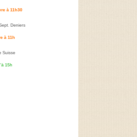
vre à 11h30
Sept. Deniers
e à 11h
e Suisse
'à 15h