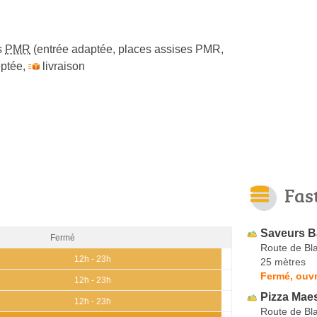
s
PMR
(entrée adaptée, places assises PMR,
ptée
,
livraison
Fas
Saveurs B
Fermé
Route de Bl
12h - 23h
25 mètres
Fermé, ouvr
12h - 23h
Pizza Maes
12h - 23h
Route de Bl