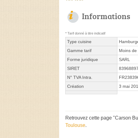
Informations
* Tarif donné à titre indicatif
Type cuisine
Hamburg
Gamme tarif
Moins de 
Forme juridique
SARL
SIRET
8396889
N° TVA Intra.
FR23839
Création
3 mai 20
Retrouvez cette page "Carson Bur
Toulouse
.