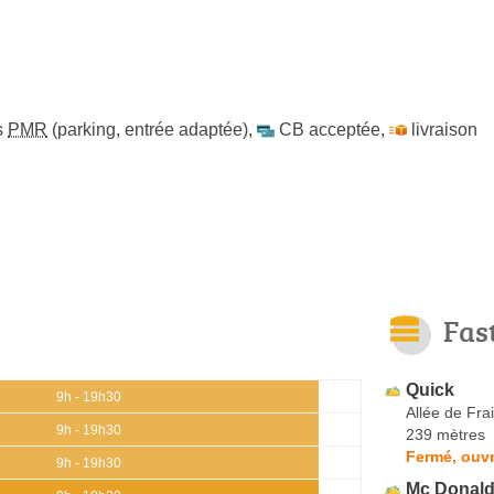
s
PMR
(parking, entrée adaptée)
,
CB acceptée
,
livraison
Fas
Quick
9h - 19h30
Allée de Frai
9h - 19h30
239 mètres
Fermé, ouvr
9h - 19h30
Mc Donald