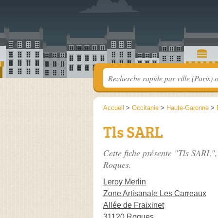
Accueil
>
Occitanie
>
Haute-Garonne
>
Tls SARL
Cette fiche présente "Tls SARL",
Roques.
Leroy Merlin
Zone Artisanale Les Carreaux
Allée de Fraixinet
31120 Roques