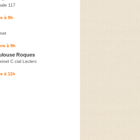
nale 117
e à 9h
inet
re à 9h
ulouse Roques
xinet C.cial Leclerc
e à 11h