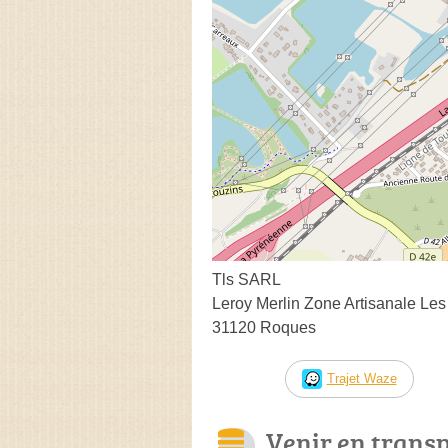
Tls SARL
Leroy Merlin Zone Artisanale Les
31120 Roques
Trajet Waze
Venir en trans