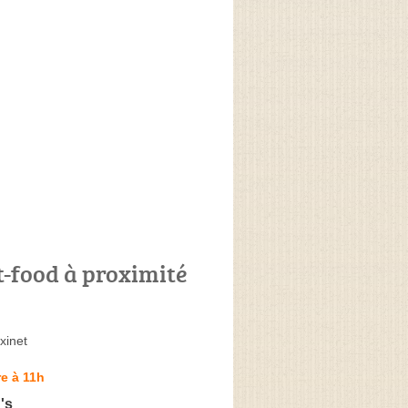
t-food à proximité
xinet
e à 11h
's