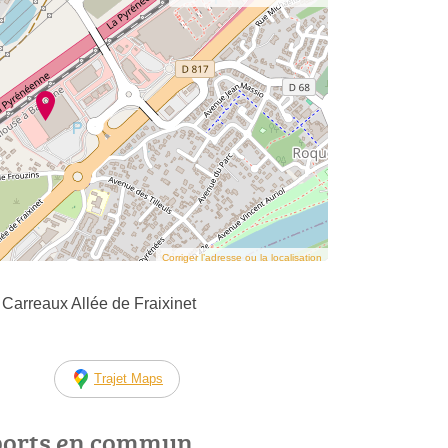
Corriger l’adresse ou la localisation
 Carreaux Allée de Fraixinet
Trajet Maps
ports en commun