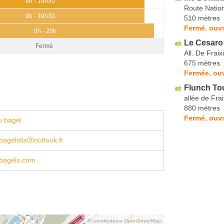
9h - 19h30
Route Natio
9h - 19h30
510 mètres
Fermé, ouvr
9h - 20h
Le Cesaro
Fermé
All. De Fraix
675 mètres
Fermée, ouv
Flunch To
allée de Frai
880 mètres
Fermé, ouvr
u bagel
agelstlsⓐoutlook.fr
bagels.com
© contributeurs OpenStreetMap