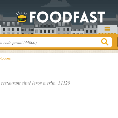
Roques
 restaurant situé
leroy merlin
, 31120