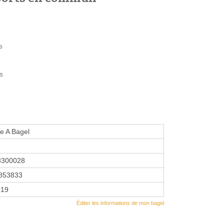
s
s
e A Bagel
3300028
853833
019
Éditer les informations de mon bagel