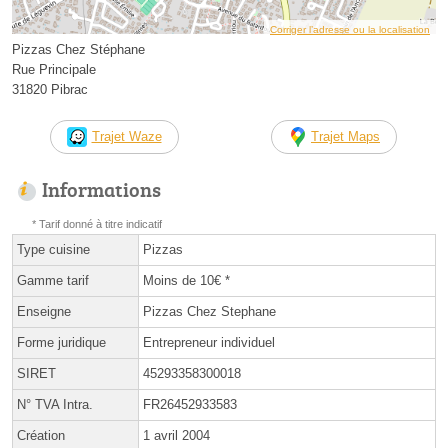
Corriger l’adresse ou la localisation
Pizzas Chez Stéphane
Rue Principale
31820 Pibrac
Trajet Waze
Trajet Maps
Informations
* Tarif donné à titre indicatif
Type cuisine
Pizzas
Gamme tarif
Moins de 10€ *
Enseigne
Pizzas Chez Stephane
Forme juridique
Entrepreneur individuel
SIRET
45293358300018
N° TVA Intra.
FR26452933583
Création
1 avril 2004