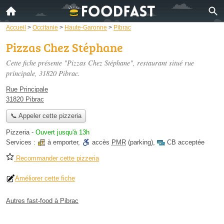
Accueil
>
Occitanie
>
Haute-Garonne
>
Pibrac
Pizzas Chez Stéphane
Cette fiche présente "Pizzas Chez Stéphane", restaurant situé
rue
principale
, 31820 Pibrac.
Rue Principale
31820 Pibrac
📞 Appeler cette pizzeria
Pizzeria
-
Ouvert jusqu'à 13h
Services :
à emporter
,
accès
PMR
(parking)
,
CB acceptée
Recommander cette pizzeria
Améliorer cette fiche
Autres fast-food à Pibrac