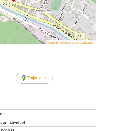
Corriger l’adresse ou la localisation
Trajet Maps
er
eur individuel
9500046