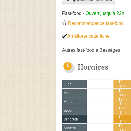
Fast-food
-
Ouvert jusqu'à 22h
Recommander ce fast-food
Améliorer cette fiche
Autres fast-food à Bessèges
Horaires
12h -
Lundi
14h
12h -
Mardi
14h
12h -
Mercredi
14h
12h -
Jeudi
14h
12h -
Vendredi
14h
12h -
Samedi
14h