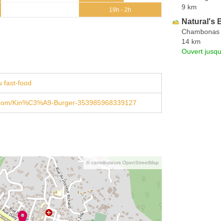
9 km
19h - 2h
Natural's 
Chambonas
14 km
Ouvert jusqu
 fast-food
.com/Kin%C3%A9-Burger-353985968339127
© contributeurs OpenStreetMap