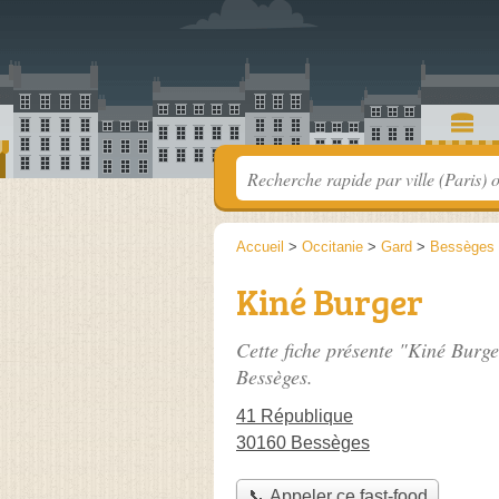
Accueil
>
Occitanie
>
Gard
>
Bessèges
Kiné Burger
Cette fiche présente "Kiné Burge
Bessèges.
41 République
30160 Bessèges
📞 Appeler ce fast-food