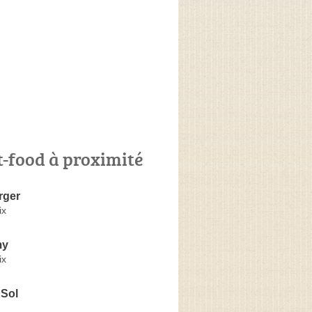
t-food à proximité
rger
ix
my
ix
 Sol