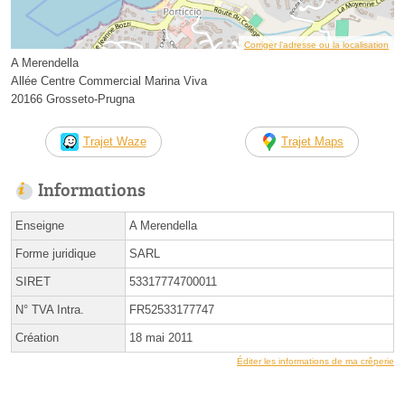
Corriger l’adresse ou la localisation
A Merendella
Allée Centre Commercial Marina Viva
20166 Grosseto-Prugna
Trajet Waze
Trajet Maps
Informations
Enseigne
A Merendella
Forme juridique
SARL
SIRET
53317774700011
N° TVA Intra.
FR52533177747
Création
18 mai 2011
Éditer les informations de ma crêperie