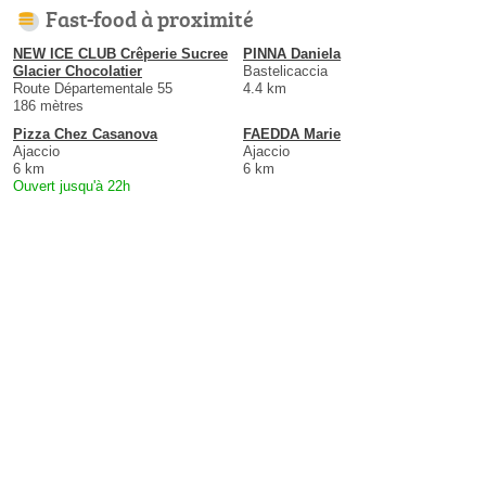
Fast-food à proximité
NEW ICE CLUB Crêperie Sucree
PINNA Daniela
Glacier Chocolatier
Bastelicaccia
Route Départementale 55
4.4 km
186 mètres
Pizza Chez Casanova
FAEDDA Marie
Ajaccio
Ajaccio
6 km
6 km
Ouvert jusqu'à 22h