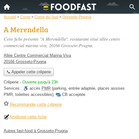
Accueil
>
Corse
>
Corse-du-Sud
>
Grosseto-Prugna
A Merendella
Cette fiche présente "A Merendella", restaurant situé
allée centre
commercial marina viva
, 20166 Grosseto-Prugna.
Allée Centre Commercial Marina Viva
20166 Grosseto-Prugna
📞 Appeler cette crêperie
Crêperie
-
Ouverte jusqu'à 23h
Services :
accès
PMR
(parking, entrée adaptée, places assises
PMR, toilettes accessibles)
,
CB acceptée
Recommander cette crêperie
Améliorer cette fiche
Autres fast-food à Grosseto-Prugna