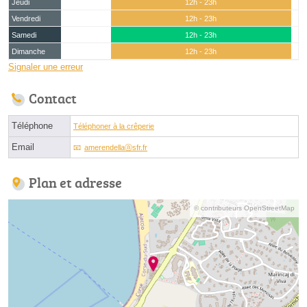
Jeudi
12h - 23h
Vendredi
12h - 23h
Samedi
12h - 23h
Dimanche
12h - 23h
Signaler une erreur
Contact
Téléphone
Téléphoner à la crêperie
Email
amerendellaⓐsfr.fr
Plan et adresse
© contributeurs OpenStreetMap