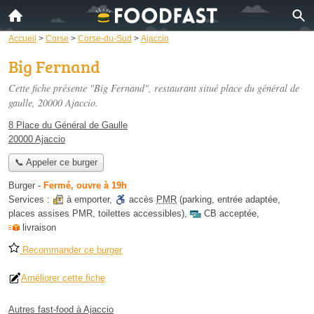
Accueil
>
Corse
>
Corse-du-Sud
>
Ajaccio
Big Fernand
Cette fiche présente "Big Fernand", restaurant situé
place du général de
gaulle
, 20000 Ajaccio.
8 Place du Général de Gaulle
20000 Ajaccio
📞 Appeler ce burger
Burger
-
Fermé, ouvre à 19h
Services :
à emporter
,
accès
PMR
(parking, entrée adaptée,
places assises PMR, toilettes accessibles)
,
CB acceptée
,
livraison
Recommander ce burger
Améliorer cette fiche
Autres fast-food à Ajaccio