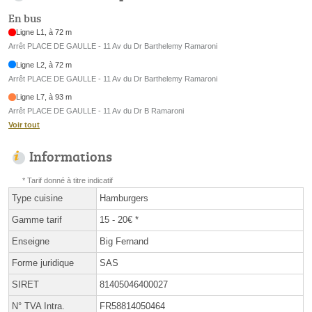
En bus
Ligne L1, à 72 m
Arrêt PLACE DE GAULLE - 11 Av du Dr Barthelemy Ramaroni
Ligne L2, à 72 m
Arrêt PLACE DE GAULLE - 11 Av du Dr Barthelemy Ramaroni
Ligne L7, à 93 m
Arrêt PLACE DE GAULLE - 11 Av du Dr B Ramaroni
Voir tout
Informations
* Tarif donné à titre indicatif
Type cuisine
Hamburgers
Gamme tarif
15 - 20€ *
Enseigne
Big Fernand
Forme juridique
SAS
SIRET
81405046400027
N° TVA Intra.
FR58814050464