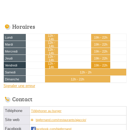
Horaires
12h -
Lundi
19h - 22h
14h
12h -
Mardi
19h - 22h
14h
12h -
Mercredi
19h - 22h
14h
12h -
Jeudi
19h - 22h
14h
12h -
Vendredi
19h - 22h
14h
Samedi
12h - 2h
Dimanche
12h - 22h
Signaler une erreur
Contact
Téléphone
Téléphoner au burger
Site web
bigfernand.com/restaurants/ajaccio/
Facebook
facebook.com/bigfernand