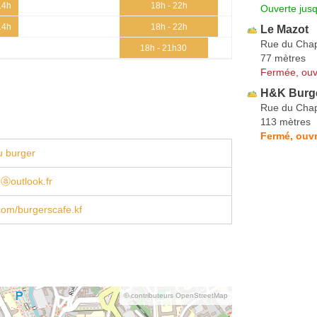
14h
18h - 22h
Ouverte jus
14h
18h - 22h
Le Mazot
Rue du Cha
18h - 21h30
77 mètres
Fermée, ouv
H&K Burg
Rue du Cha
113 mètres
Fermé, ouvr
u burger
ⓐoutlook.fr
com/burgerscafe.kf
© contributeurs OpenStreetMap