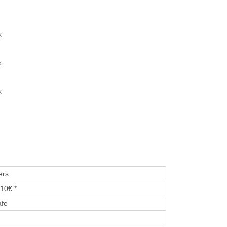
k
k
k
ers
10€ *
afe