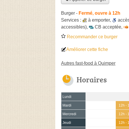
Burger
-
Fermé, ouvre à 12h
Services :
à emporter
,
accè
accessibles)
,
CB acceptée
,
Recommander ce burger
Améliorer cette fiche
Autres fast-food à Quimper
Horaires
Lundi
Mardi
12h - 
Mercredi
12h - 
Jeudi
12h - 