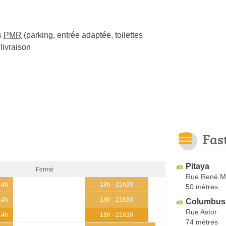
s
PMR
(parking, entrée adaptée, toilettes
livraison
Fas
Pitaya
Fermé
Rue René M
14h
18h - 21h30
50 mètres
14h
18h - 21h30
Columbus 
Rue Astor
14h
18h - 21h30
74 mètres