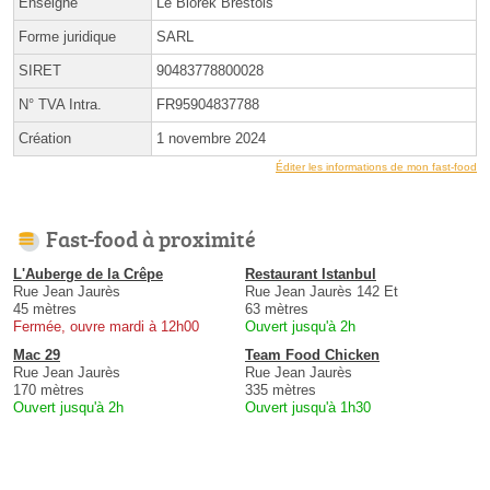
Enseigne
Le Biorek Brestois
Forme juridique
SARL
SIRET
90483778800028
N° TVA Intra.
FR95904837788
Création
1 novembre 2024
Éditer les informations de mon fast-food
Fast-food à proximité
L'Auberge de la Crêpe
Restaurant Istanbul
Rue Jean Jaurès
Rue Jean Jaurès 142 Et
45 mètres
63 mètres
Fermée, ouvre mardi à 12h00
Ouvert jusqu'à 2h
Mac 29
Team Food Chicken
Rue Jean Jaurès
Rue Jean Jaurès
170 mètres
335 mètres
Ouvert jusqu'à 2h
Ouvert jusqu'à 1h30