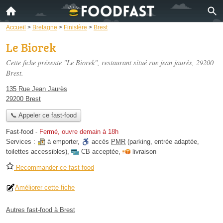
Accueil
>
Bretagne
>
Finistère
>
Brest
Le Biorek
Cette fiche présente "Le Biorek", restaurant situé
rue jean jaurès
, 29200
Brest.
135 Rue Jean Jaurès
29200 Brest
📞 Appeler ce fast-food
Fast-food
-
Fermé, ouvre demain à 18h
Services :
à emporter
,
accès
PMR
(parking, entrée adaptée,
toilettes accessibles)
,
CB acceptée
,
livraison
Recommander ce fast-food
Améliorer cette fiche
Autres fast-food à Brest