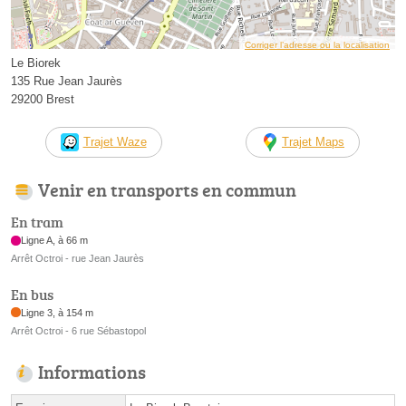
Corriger l’adresse ou la localisation
Le Biorek
135 Rue Jean Jaurès
29200 Brest
Trajet Waze
Trajet Maps
Venir en transports en commun
En tram
Ligne A, à 66 m
Arrêt Octroi - rue Jean Jaurès
En bus
Ligne 3, à 154 m
Arrêt Octroi - 6 rue Sébastopol
Informations