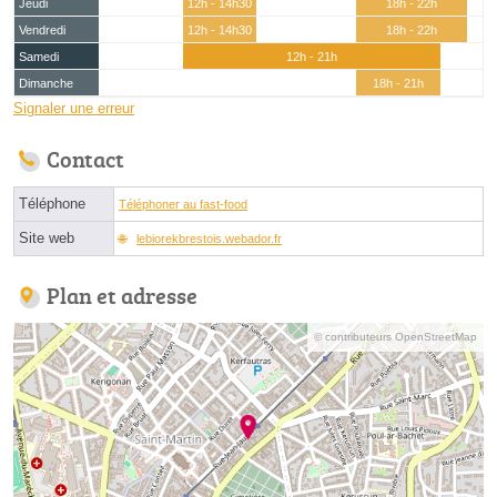
Jeudi
12h - 14h30
18h - 22h
Vendredi
12h - 14h30
18h - 22h
Samedi
12h - 21h
Dimanche
18h - 21h
Signaler une erreur
Contact
Téléphone
Téléphoner au fast-food
Site web
lebiorekbrestois.webador.fr
Plan et adresse
© contributeurs OpenStreetMap