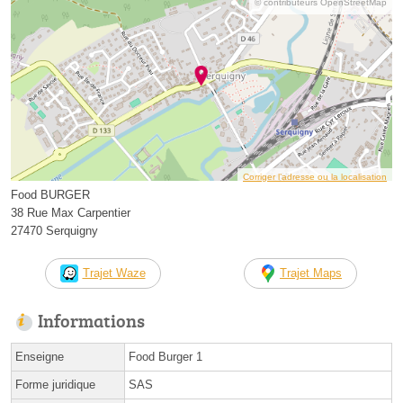
© contributeurs OpenStreetMap
Corriger l’adresse ou la localisation
Food BURGER
38 Rue Max Carpentier
27470 Serquigny
Trajet Waze
Trajet Maps
Informations
Enseigne
Food Burger 1
Forme juridique
SAS