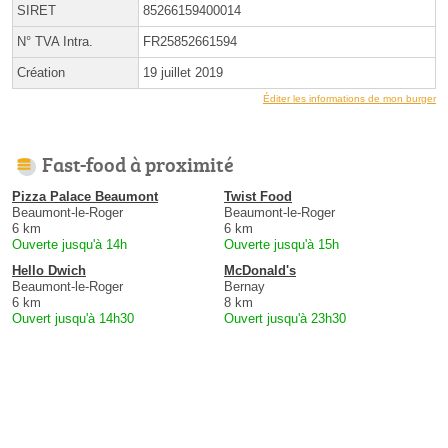
SIRET
85266159400014
N° TVA Intra.
FR25852661594
Création
19 juillet 2019
Éditer les informations de mon burger
Fast-food à proximité
Pizza Palace Beaumont
Twist Food
Beaumont-le-Roger
Beaumont-le-Roger
6 km
6 km
Ouverte jusqu'à 14h
Ouverte jusqu'à 15h
Hello Dwich
McDonald's
Beaumont-le-Roger
Bernay
6 km
8 km
Ouvert jusqu'à 14h30
Ouvert jusqu'à 23h30