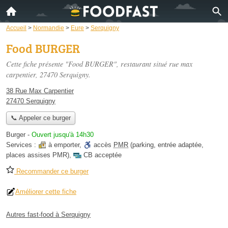
Accueil
>
Normandie
>
Eure
>
Serquigny
Food BURGER
Cette fiche présente "Food BURGER", restaurant situé
rue max
carpentier
, 27470 Serquigny.
38 Rue Max Carpentier
27470 Serquigny
📞 Appeler ce burger
Burger
-
Ouvert jusqu'à 14h30
Services :
à emporter
,
accès
PMR
(parking, entrée adaptée,
places assises PMR)
,
CB acceptée
Recommander ce burger
Améliorer cette fiche
Autres fast-food à Serquigny