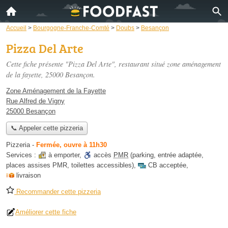
Accueil
>
Bourgogne-Franche-Comté
>
Doubs
>
Besançon
Pizza Del Arte
Cette fiche présente "Pizza Del Arte", restaurant situé
zone aménagement
de la fayette
, 25000 Besançon.
Zone Aménagement de la Fayette
Rue Alfred de Vigny
25000 Besançon
📞 Appeler cette pizzeria
Pizzeria
-
Fermée, ouvre à 11h30
Services :
à emporter
,
accès
PMR
(parking, entrée adaptée,
places assises PMR, toilettes accessibles)
,
CB acceptée
,
livraison
Recommander cette pizzeria
Améliorer cette fiche