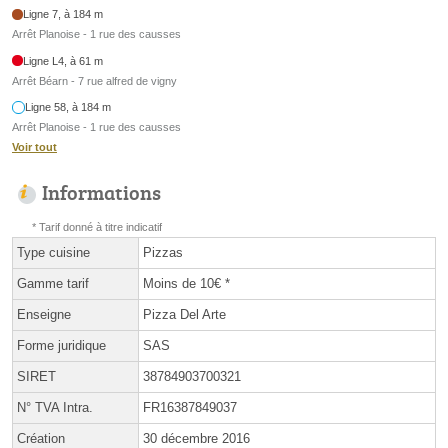
Ligne 7, à 184 m
Arrêt Planoise - 1 rue des causses
Ligne L4, à 61 m
Arrêt Béarn - 7 rue alfred de vigny
Ligne 58, à 184 m
Arrêt Planoise - 1 rue des causses
Voir tout
Informations
* Tarif donné à titre indicatif
Type cuisine
Pizzas
Gamme tarif
Moins de 10€ *
Enseigne
Pizza Del Arte
Forme juridique
SAS
SIRET
38784903700321
N° TVA Intra.
FR16387849037
Création
30 décembre 2016