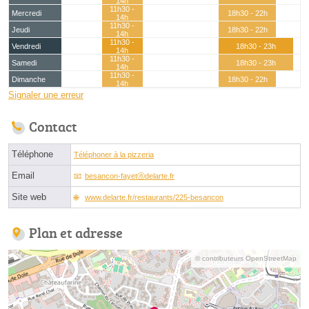
14h
11h30 -
Mercredi
18h30 - 22h
14h
11h30 -
Jeudi
18h30 - 22h
14h
11h30 -
Vendredi
18h30 - 23h
14h
11h30 -
Samedi
18h30 - 23h
14h
11h30 -
Dimanche
18h30 - 22h
14h
Signaler une erreur
Contact
Téléphone
Téléphoner à la pizzeria
Email
besancon-fayetⓐdelarte.fr
Site web
www.delarte.fr/restaurants/225-besancon
Plan et adresse
© contributeurs OpenStreetMap