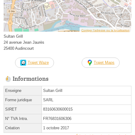
Corriger l’adresse ou la localisation
Sultan Grill
24 avenue Jean Jaurès
25400 Audincourt
Trajet Waze
Trajet Maps
Informations
Enseigne
Sultan Grill
Forme juridique
SARL
SIRET
83160630600015
N° TVA Intra.
FR76831606306
Création
1 octobre 2017