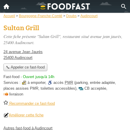
Accueil
>
Bourgogne-Franche-Comté
>
Doubs
>
Audincourt
Sultan Grill
Cette fiche présente "Sultan Grill", restaurant situé
avenue jean jaurès
,
25400 Audincourt.
24 avenue Jean Jaurès
25400 Audincourt
📞 Appeler ce fast-food
Fast-food
-
Ouvert jusqu'à 14h
Services :
à emporter
,
accès
PMR
(parking, entrée adaptée,
places assises PMR, toilettes accessibles)
,
CB acceptée
,
livraison
Recommander ce fast-food
Améliorer cette fiche
Autres fast-food à Audincourt