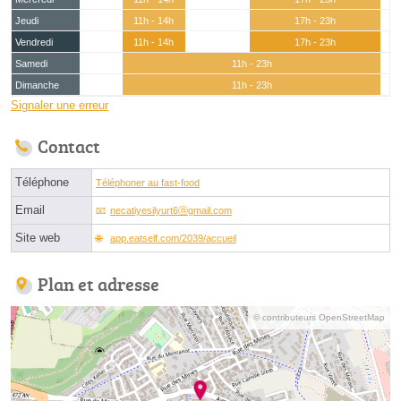
Jeudi
11h - 14h
17h - 23h
Vendredi
11h - 14h
17h - 23h
Samedi
11h - 23h
Dimanche
11h - 23h
Signaler une erreur
Contact
Téléphone
Téléphoner au fast-food
Email
necatiyesilyurt6ⓐgmail.com
Site web
app.eatself.com/2039/accueil
Plan et adresse
© contributeurs OpenStreetMap