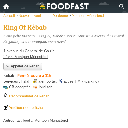
Accueil
>
Nouvelle-Aquitaine
>
Dordogne
>
Montpon-Ménestérol
King Of Kébab
Cette fiche présente "King Of Kébab", restaurant situé
avenue du général
de gaulle
, 24700 Montpon-Ménestérol.
1 avenue du Général de Gaulle
24700 Montpon-Ménestérol
📞 Appeler ce kebab
Kebab
-
Fermé, ouvre à 11h
Services :
halal
,
à emporter
,
accès
PMR
(parking)
,
CB acceptée
,
livraison
Recommander ce kebab
Améliorer cette fiche
Autres fast-food à Montpon-Ménestérol