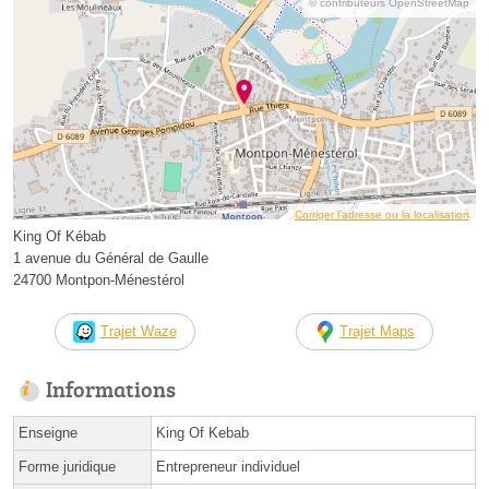
© contributeurs OpenStreetMap
Corriger l’adresse ou la localisation
King Of Kébab
1 avenue du Général de Gaulle
24700 Montpon-Ménestérol
Trajet Waze
Trajet Maps
Informations
Enseigne
King Of Kebab
Forme juridique
Entrepreneur individuel