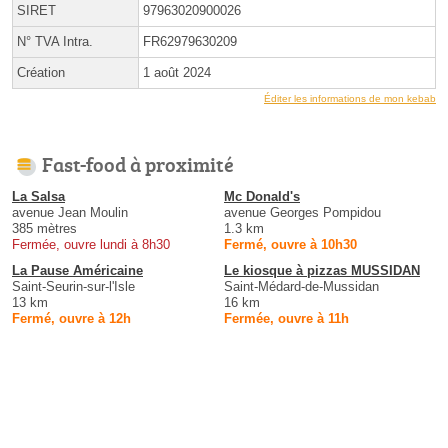
SIRET
97963020900026
N° TVA Intra.
FR62979630209
Création
1 août 2024
Éditer les informations de mon kebab
Fast-food à proximité
La Salsa
Mc Donald's
avenue Jean Moulin
avenue Georges Pompidou
385 mètres
1.3 km
Fermée, ouvre lundi à 8h30
Fermé, ouvre à 10h30
La Pause Américaine
Le kiosque à pizzas MUSSIDAN
Saint-Seurin-sur-l'Isle
Saint-Médard-de-Mussidan
13 km
16 km
Fermé, ouvre à 12h
Fermée, ouvre à 11h