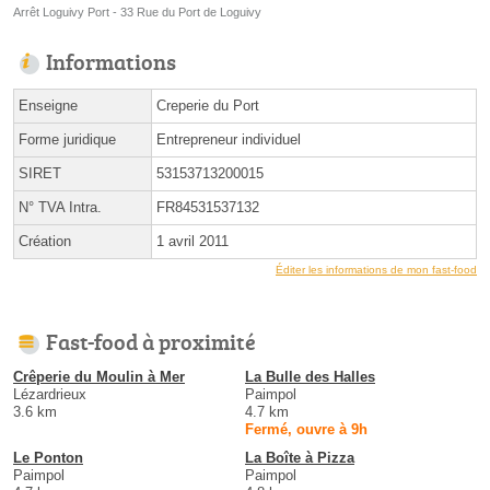
Arrêt Loguivy Port - 33 Rue du Port de Loguivy
Informations
Enseigne
Creperie du Port
Forme juridique
Entrepreneur individuel
SIRET
53153713200015
N° TVA Intra.
FR84531537132
Création
1 avril 2011
Éditer les informations de mon fast-food
Fast-food à proximité
Crêperie du Moulin à Mer
La Bulle des Halles
Lézardrieux
Paimpol
3.6 km
4.7 km
Fermé, ouvre à 9h
Le Ponton
La Boîte à Pizza
Paimpol
Paimpol