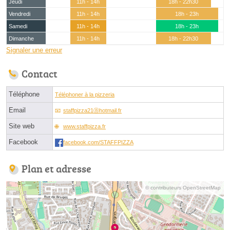
Jeudi
11h - 14h
18h - 22h30
Vendredi
11h - 14h
18h - 23h
Samedi
11h - 14h
18h - 23h
Dimanche
11h - 14h
18h - 22h30
Signaler une erreur
Contact
Téléphone
Téléphoner à la pizzeria
Email
staffpizza21ⓐhotmail.fr
Site web
www.staffpizza.fr
Facebook
facebook.com/STAFFPIZZA
Plan et adresse
© contributeurs OpenStreetMap