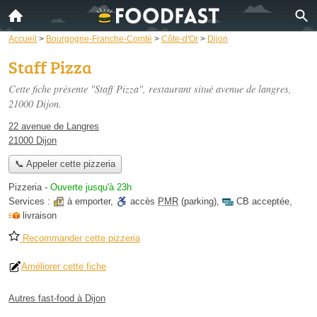
Accueil
>
Bourgogne-Franche-Comté
>
Côte-d'Or
>
Dijon
Staff Pizza
Cette fiche présente "Staff Pizza", restaurant situé
avenue de langres
,
21000 Dijon.
22 avenue de Langres
21000 Dijon
📞 Appeler cette pizzeria
Pizzeria
-
Ouverte jusqu'à 23h
Services :
à emporter
,
accès
PMR
(parking)
,
CB acceptée
,
livraison
Recommander cette pizzeria
Améliorer cette fiche
Autres fast-food à Dijon