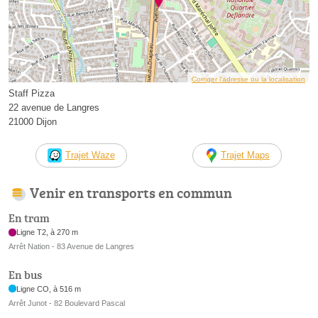
Corriger l’adresse ou la localisation
Staff Pizza
22 avenue de Langres
21000 Dijon
Trajet Waze
Trajet Maps
Venir en transports en commun
En tram
Ligne T2, à 270 m
Arrêt Nation - 83 Avenue de Langres
En bus
Ligne CO, à 516 m
Arrêt Junot - 82 Boulevard Pascal