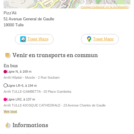
Corriger l’adresse ou la localisation
Pizz'Ali
51 Avenue General de Gaulle
19000 Tulle
Trajet Waze
Trajet Maps
Venir en transports en commun
En bus
Ligne N, à 169 m
Arrêt Hôpital – Musée - 2 Rue Souham
Ligne LR-6, à 194 m
Arrêt TULLE-GAMBETTA - 20 Place Gambetta
Ligne LR2, à 137 m
Arrêt TULLE-KIOSQUE CATHEDRALE - 23 Avenue Charles de Gaulle
Voir tout
Informations