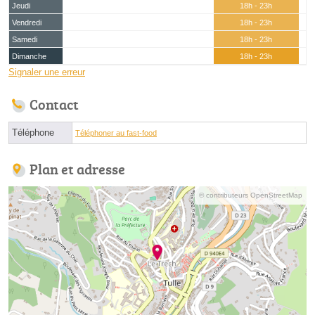
Jeudi
18h - 23h
Vendredi
18h - 23h
Samedi
18h - 23h
Dimanche
18h - 23h
Signaler une erreur
Contact
Téléphone
Téléphoner au fast-food
Plan et adresse
© contributeurs OpenStreetMap