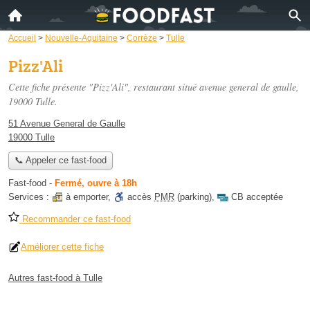
Accueil
>
Nouvelle-Aquitaine
>
Corrèze
>
Tulle
Pizz'Ali
Cette fiche présente "Pizz'Ali", restaurant situé
avenue general de gaulle
,
19000 Tulle.
51 Avenue General de Gaulle
19000 Tulle
📞 Appeler ce fast-food
Fast-food
-
Fermé, ouvre à 18h
Services :
à emporter
,
accès
PMR
(parking)
,
CB acceptée
Recommander ce fast-food
Améliorer cette fiche
Autres fast-food à Tulle