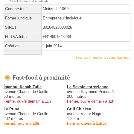
* Tarif donné à titre indicatif
Gamme tarif
Moins de 10€ *
Forme juridique
Entrepreneur individuel
SIRET
80164828800026
N° TVA Intra.
FR14801648288
Création
1 juin 2014
Éditer les informations de mon fast-food
Fast-food à proximité
Îstanbul Kebab Tulle
La Savoie corrézienne
avenue Charles de Gaulle
avenue Raymond Poincaré
50 mètres
200 mètres
Fermé, ouvre demain à 11h
Fermé, ouvre demain à 11h
Le Prine
Grill Chicken
avenue Charles de Gaulle
avenue Victor Hugo
232 mètres
1.3 km
Fermé, ouvre à 18h
Fermé, ouvre à 11h30