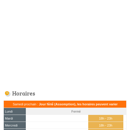
Horaires
Samedi prochain :
Jour férié (Assomption), les horaires peuvent varier
Lundi
Fermé
Mardi
18h - 23h
Mercredi
18h - 23h