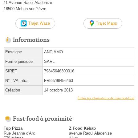
11 Avenue Raoul Aladenize
18500 Mehun-sur-Yèvre
Trajet Waze
Trajet Maps
Informations
Enseigne
ANDIAMO
Forme juridique
SARL
SIRET
79845646300016
N° TVA Intra.
FR88798456463
Création
14 octobre 2013
Éditer les informations de mon fast-food
Fast-food à proximité
Top Pizza
Z Food Kebab
Rue Jeanne d'Arc
avenue Raoul Aladenize