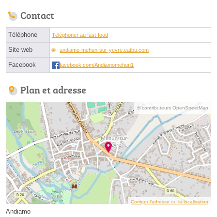
Contact
Téléphone
Téléphoner au fast-food
Site web
andiamo-mehun-sur-yevre.eatbu.com
Facebook
facebook.com/Andiamomehun1
Plan et adresse
© contributeurs OpenStreetMap
Corriger l’adresse ou la localisation
Andiamo