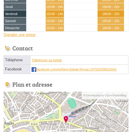
Jeudi
11h30 - 14h
18h30 - 22h
Vendredi
11h30 - 14h
18h30 - 22h
Samedi
11h30 - 14h
18h30 - 22h
Dimanche
11h30 - 14h
18h30 - 22h
Signaler une erreur
Contact
Téléphone
Téléphoner au kebab
Facebook
facebook.com/pg/King-Kebab-Royan-247520296022641
Plan et adresse
© contributeurs OpenStreetMap