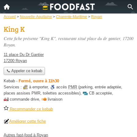
Accueil
>
Nouvelle-Aquitaine
>
Charente-Maritime
>
Royan
King K
Cette fiche présente "King K", restaurant situé
place du dr gantier
, 17200
Royan.
11 place Du Dr Gantier
17200 Royan
📞 Appeler ce kebab
Kebab
-
Fermé, ouvre à 11h30
Services :
à emporter
,
accès
PMR
(parking, entrée adaptée,
places assises PMR, toilettes accessibles)
,
CB acceptée
,
commande drive
,
livraison
Recommander ce kebab
Améliorer cette fiche
Autres fast-food à Royan