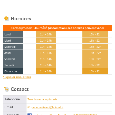
Horaires
Samedi prochain :
Jour férié (Assomption), les horaires peuvent varier
Lundi
11h - 14h
18h - 22h
Mardi
11h - 14h
18h - 22h
Mercredi
11h - 14h
18h - 22h
Jeudi
11h - 14h
18h - 22h
Vendredi
11h - 14h
18h - 22h
Samedi
11h - 14h
18h - 22h
Dimanche
11h - 14h
18h - 22h
Signaler une erreur
Contact
Téléphone
Téléphoner à la pizzeria
Email
gegemattteamⓐhotmail.fr