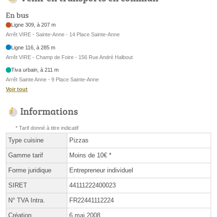
En bus
Ligne 309, à 207 m
Arrêt VIRE - Sainte-Anne - 14 Place Sainte-Anne
Ligne 116, à 285 m
Arrêt VIRE - Champ de Foire - 156 Rue André Halbout
Tiva urbain, à 211 m
Arrêt Sainte Anne - 9 Place Sainte-Anne
Voir tout
Informations
* Tarif donné à titre indicatif
Type cuisine
Pizzas
Gamme tarif
Moins de 10€ *
Forme juridique
Entrepreneur individuel
SIRET
44111222400023
N° TVA Intra.
FR22441112224
Création
6 mai 2008