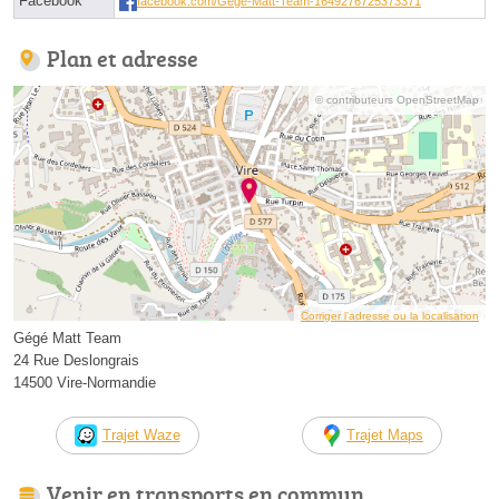
Facebook
facebook.com/Gege-Matt-Team-1649276725373371
Plan et adresse
© contributeurs OpenStreetMap
Corriger l’adresse ou la localisation
Gégé Matt Team
24 Rue Deslongrais
14500 Vire-Normandie
Trajet Waze
Trajet Maps
Venir en transports en commun