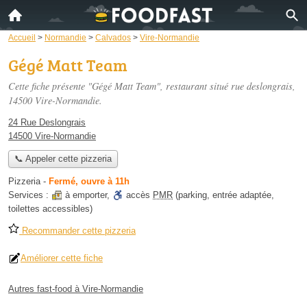
Accueil
>
Normandie
>
Calvados
>
Vire-Normandie
Gégé Matt Team
Cette fiche présente "Gégé Matt Team", restaurant situé
rue deslongrais
,
14500 Vire-Normandie.
24 Rue Deslongrais
14500 Vire-Normandie
📞 Appeler cette pizzeria
Pizzeria
-
Fermé, ouvre à 11h
Services :
à emporter
,
accès
PMR
(parking, entrée adaptée,
toilettes accessibles)
Recommander cette pizzeria
Améliorer cette fiche
Autres fast-food à Vire-Normandie