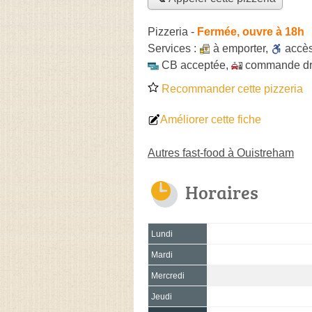
Pizzeria
-
Fermée, ouvre à 18h
Services :
à emporter
,
accè
CB acceptée
,
commande dr
Recommander cette pizzeria
Améliorer cette fiche
Autres fast-food à Ouistreham
Horaires
Lundi
Mardi
Mercredi
Jeudi