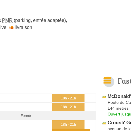
s
PMR
(parking, entrée adaptée)
,
ive
,
livraison
Fas
McDonald
18h - 21h
Route de C
18h - 21h
144 mètres
Ouvert jusqu
Fermé
Crousti' 
18h - 21h
avenue de l