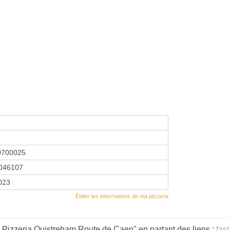
0700025
046107
2023
Éditer les informations de ma pizzeria
- Pizzeria Ouistreham Route de Caen" en partant des liens :
fas