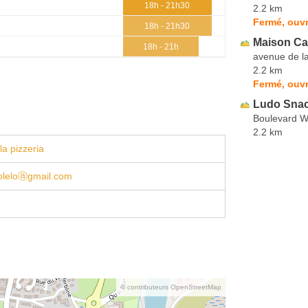
18h - 21h30
2.2 km
Fermé, ouvr
18h - 21h30
Maison Ca
18h - 21h
avenue de l
2.2 km
Fermé, ouvr
Ludo Sna
Boulevard Wi
2.2 km
la pizzeria
loleloⓐgmail.com
© contributeurs OpenStreetMap