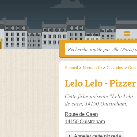
Accueil
>
Normandie
>
Calvados
>
Ouis
Lelo Lelo - Pizz
Cette fiche présente "Lelo Lelo 
de caen
, 14150 Ouistreham.
Route de Caen
14150 Ouistreham
📞 Appeler cette pizzeria