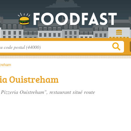
treham
eria Ouistreham
- Pizzeria Ouistreham", restaurant situé
route