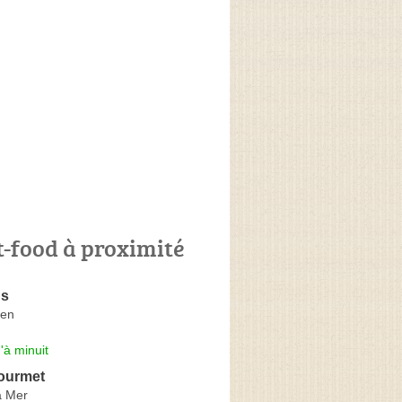
t-food à proximité
's
aen
'à minuit
Gourmet
a Mer