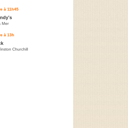
e à 11h45
ndy's
a Mer
e à 13h
ck
nston Churchill