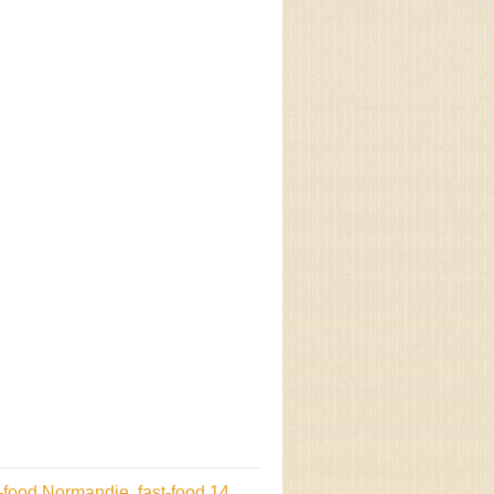
t-food Normandie
,
fast-food 14
,