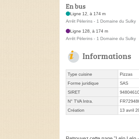
En bus
Ligne 12, à 174 m
Arrêt Pèlerins - 1 Domaine du Sulky
Ligne 128, à 174 m
Arrêt Pèlerins - 1 Domaine du Sulky
Informations
Type cuisine
Pizzas
Forme juridique
SAS
SIRET
9480461
N° TVA Intra.
FR72948
Création
13 avril 
Retrouvez cette page "Lelo Lelo 