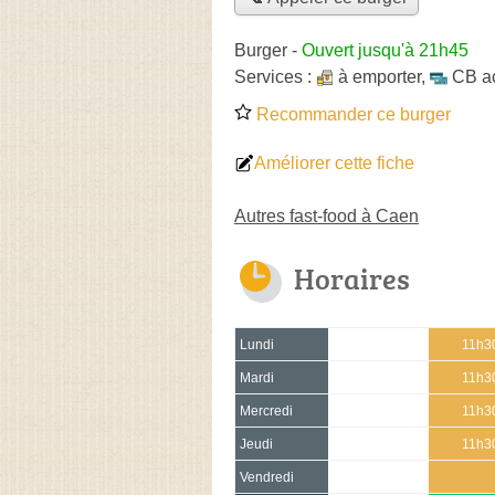
Burger
-
Ouvert jusqu'à 21h45
Services :
à emporter
,
CB a
Recommander ce burger
Améliorer cette fiche
Autres fast-food à Caen
Horaires
Lundi
11h30
Mardi
11h30
Mercredi
11h30
Jeudi
11h30
Vendredi