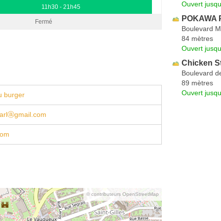
Ouvert jusqu
11h30 - 21h45
POKAWA P
Fermé
Boulevard M
84 mètres
Ouvert jusqu
Chicken St
Boulevard de
89 mètres
Ouvert jusqu
u burger
sarlⓐgmail.com
com
© contributeurs OpenStreetMap