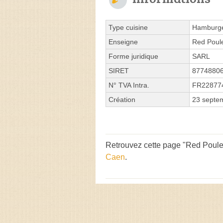
Type cuisine
Hamburg
Enseigne
Red Poul
Forme juridique
SARL
SIRET
8774880
N° TVA Intra.
FR22877
Création
23 septe
Retrouvez cette page "Red Poule 
Caen
.