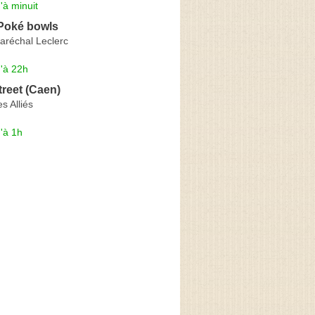
'à minuit
oké bowls
aréchal Leclerc
'à 22h
reet (Caen)
s Alliés
'à 1h