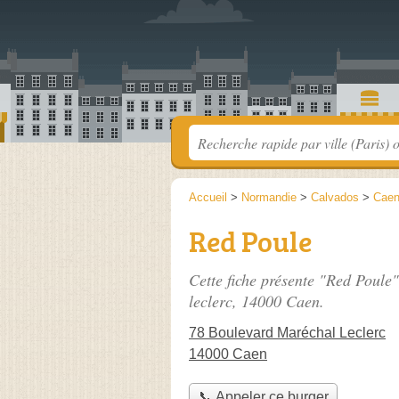
Accueil
>
Normandie
>
Calvados
>
Cae
Red Poule
Cette fiche présente "Red Poule"
leclerc
, 14000 Caen.
78 Boulevard Maréchal Leclerc
14000 Caen
📞 Appeler ce burger