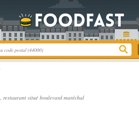
n
, restaurant situé
boulevard maréchal