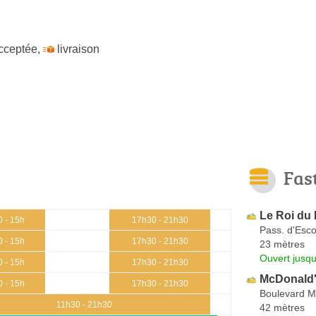
cceptée
,
livraison
Fas
Le Roi du 
 - 15h
17h30 - 21h30
Pass. d'Esco
 - 15h
17h30 - 21h30
23 mètres
Ouvert jusqu
 - 15h
17h30 - 21h30
McDonald
 - 15h
17h30 - 21h30
Boulevard M
11h30 - 21h30
42 mètres