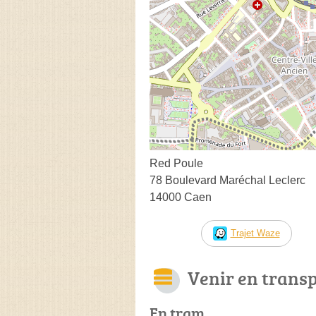
Red Poule
78 Boulevard Maréchal Leclerc
14000 Caen
Trajet Waze
Venir en trans
En tram