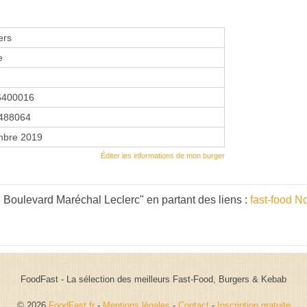
ers
e
6400016
488064
mbre 2019
Éditer les informations de mon burger
Boulevard Maréchal Leclerc" en partant des liens :
fast-food 
FoodFast - La sélection des meilleurs Fast-Food, Burgers & Kebab
© 2026
FoodFast.fr
-
Mentions légales
-
Contact
-
Inscription gratuite