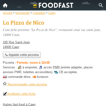
Accueil
>
Normandie
>
Calvados
>
Caen
La Pizza de Nico
Cette fiche présente "La Pizza de Nico", restaurant situé
rue saint-jean
,
14000 Caen.
185 Rue Saint-Jean
14000 Caen
📞 Appeler cette pizzeria
Pizzeria
-
Fermée, ouvre à 11h30
Services :
à emporter
,
accès
PMR
(entrée adaptée, places
assises PMR, toilettes accessibles)
,
CB acceptée
,
commande drive
,
livraison
Recommander cette pizzeria
Améliorer cette fiche
Autres fast-food à Caen