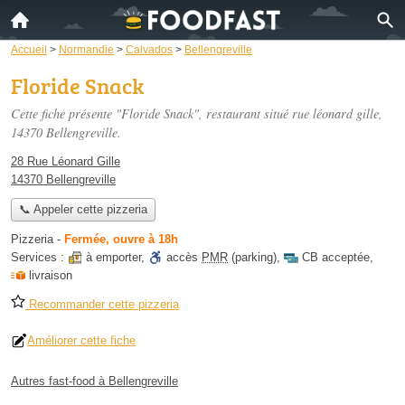
Accueil
>
Normandie
>
Calvados
>
Bellengreville
Floride Snack
Cette fiche présente "Floride Snack", restaurant situé
rue léonard gille
,
14370 Bellengreville.
28 Rue Léonard Gille
14370 Bellengreville
📞 Appeler cette pizzeria
Pizzeria
-
Fermée, ouvre à 18h
Services :
à emporter
,
accès
PMR
(parking)
,
CB acceptée
,
livraison
Recommander cette pizzeria
Améliorer cette fiche
Autres fast-food à Bellengreville