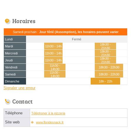
Horaires
Samedi prochain :
Jour férié (Assomption), les horaires peuvent varier
Lundi
Fermé
18h30 -
Mardi
11h30 - 14h
21h30
18h30 -
Mercredi
11h30 - 14h
21h30
18h30 -
Jeudi
11h30 - 14h
21h30
11h30 -
Vendredi
18h30 - 22h30
14h30
11h30 -
Samedi
18h30 - 22h30
14h30
Dimanche
18h - 22h
Signaler une erreur
Contact
Téléphone
Téléphoner à la pizzeria
Site web
www.floridesnack.fr