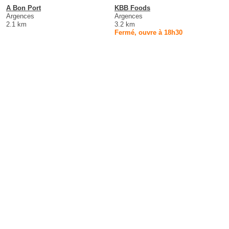
A Bon Port
KBB Foods
Argences
Argences
2.1 km
3.2 km
Fermé, ouvre à 18h30