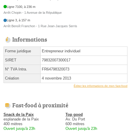
Ligne 7100, à 236 m
Arrêt Chopin - 1 Avenue de la République
Ligne 3, à 157 m
Arrêt Benoît Franchon - 1 Rue Jean-Jacques Serris
Informations
Forme juridique
Entrepreneur individuel
SIRET
79832007300017
N° TVA Intra.
FR64798320073
Création
4 novembre 2013
Éditer les informations de mon fast-food
Fast-food à proximité
Snack de la Paix
Top good
esplanade de la Paix
Av. Du Port
400 mètres
600 mètres
Ouvert jusqu'à 23h
Ouvert jusqu'à 23h