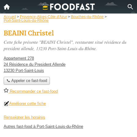
Accueil
>
Provence-Alpes-Côte d'Azur
>
Bouches-du-Rhône
>
Port-Saint-Louis-du-Rhône
BEAINI Christel
Cette fiche présente "BEAINI Christel", restaurant situé
résidence du
president allende
, 13230 Port-Saint-Louis-du-Rhône.
Appartement 278
24 Résidence du President Allende
13230 Port-Saint-Louis
📞 Appeler ce fast-food
Recommander ce fast-food
Améliorer cette fiche
Renseigner les horaires
Autres fast-food à Port-Saint-Louis-du-Rhône