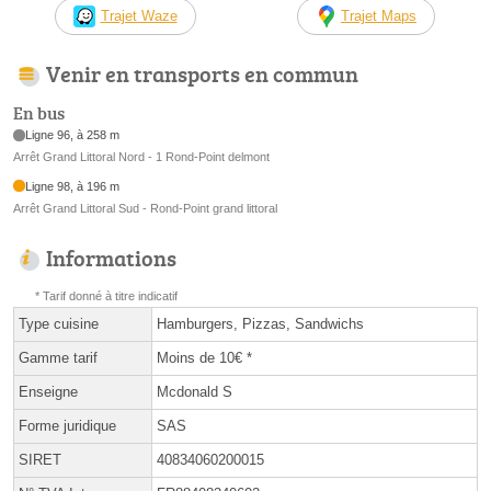
Trajet Waze
Trajet Maps
Venir en transports en commun
En bus
Ligne 96, à 258 m
Arrêt Grand Littoral Nord - 1 Rond-Point delmont
Ligne 98, à 196 m
Arrêt Grand Littoral Sud - Rond-Point grand littoral
Informations
* Tarif donné à titre indicatif
Type cuisine
Hamburgers, Pizzas, Sandwichs
Gamme tarif
Moins de 10€ *
Enseigne
Mcdonald S
Forme juridique
SAS
SIRET
40834060200015