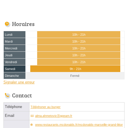
Horaires
Lundi
10h - 21h
Mardi
10h - 21h
Mercredi
10h - 21h
Jeudi
10h - 21h
Vendredi
10h - 21h
Samedi
9h - 21h
Dimanche
Fermé
Signaler une erreur
Contact
Téléphone
Téléphoner au burger
Email
alma.ahmetovicⓐgpeam.fr
www.restaurants.mcdonalds.fr/mcdonalds-marseille-grand-littor