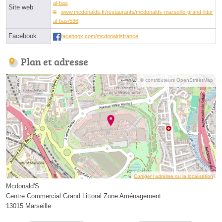
al-bas
Site web
www.mcdonalds.fr/restaurants/mcdonalds-marseille-grand-littor
al-bas/536
Facebook
facebook.com/mcdonaldsfrance
Plan et adresse
© contributeurs OpenStreetMap
Corriger l’adresse ou la localisation
Mcdonald'S
Centre Commercial Grand Littoral Zone Aménagement
13015 Marseille