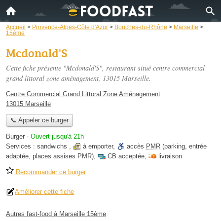
Accueil
>
Provence-Alpes-Côte d'Azur
>
Bouches-du-Rhône
>
Marseille
>
15ème
Mcdonald'S
Cette fiche présente "Mcdonald'S", restaurant situé
centre commercial
grand littoral zone aménagement
, 13015 Marseille.
Centre Commercial Grand Littoral Zone Aménagement
13015 Marseille
📞 Appeler ce burger
Burger
-
Ouvert jusqu'à 21h
Services :
sandwichs
,
à emporter
,
accès
PMR
(parking, entrée
adaptée, places assises PMR)
,
CB acceptée
,
livraison
Recommander ce burger
Améliorer cette fiche
Autres fast-food à Marseille 15ème