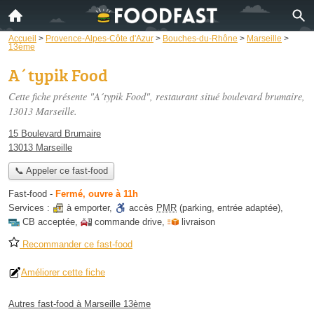
Accueil
>
Provence-Alpes-Côte d'Azur
>
Bouches-du-Rhône
>
Marseille
>
13ème
A´typik Food
Cette fiche présente "A´typik Food", restaurant situé
boulevard brumaire
,
13013 Marseille.
15 Boulevard Brumaire
13013 Marseille
📞 Appeler ce fast-food
Fast-food
-
Fermé, ouvre à 11h
Services :
à emporter
,
accès
PMR
(parking, entrée adaptée)
,
CB acceptée
,
commande drive
,
livraison
Recommander ce fast-food
Améliorer cette fiche
Autres fast-food à Marseille 13ème