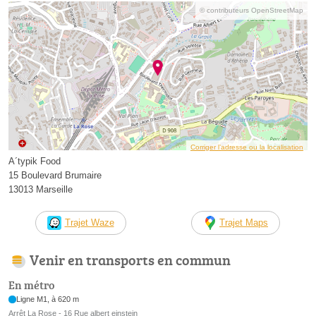
© contributeurs OpenStreetMap
Corriger l’adresse ou la localisation
A´typik Food
15 Boulevard Brumaire
13013 Marseille
Trajet Waze
Trajet Maps
Venir en transports en commun
En métro
Ligne M1, à 620 m
Arrêt La Rose - 16 Rue albert einstein