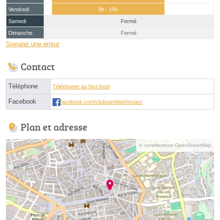
Vendredi
9h - 16h
Samedi
Fermé
Dimanche
Fermé
Signaler une erreur
Contact
Téléphone
Téléphoner au fast-food
Facebook
facebook.com/clubsandwichesaix/
Plan et adresse
© contributeurs OpenStreetMap