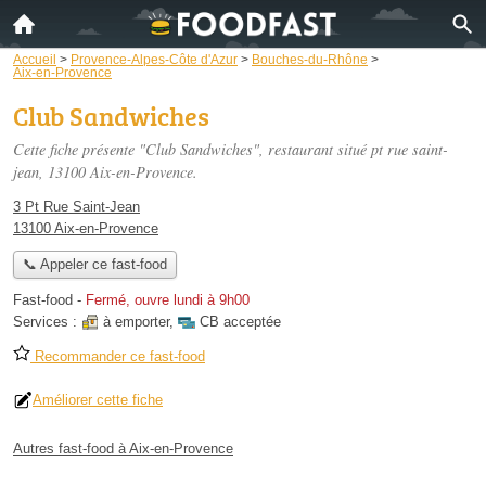
Accueil
>
Provence-Alpes-Côte d'Azur
>
Bouches-du-Rhône
>
Aix-en-Provence
Club Sandwiches
Cette fiche présente "Club Sandwiches", restaurant situé
pt rue saint-
jean
, 13100 Aix-en-Provence.
3 Pt Rue Saint-Jean
13100 Aix-en-Provence
📞 Appeler ce fast-food
Fast-food
-
Fermé, ouvre lundi à 9h00
Services :
à emporter
,
CB acceptée
Recommander ce fast-food
Améliorer cette fiche
Autres fast-food à Aix-en-Provence