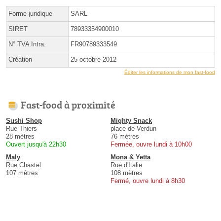
Forme juridique
SARL
SIRET
78933354900010
N° TVA Intra.
FR90789333549
Création
25 octobre 2012
Éditer les informations de mon fast-food
Fast-food à proximité
Sushi Shop
Mighty Snack
Rue Thiers
place de Verdun
28 mètres
76 mètres
Ouvert jusqu'à 22h30
Fermée, ouvre lundi à 10h00
Maly
Mona & Yetta
Rue Chastel
Rue d'Italie
107 mètres
108 mètres
Fermé, ouvre lundi à 8h30